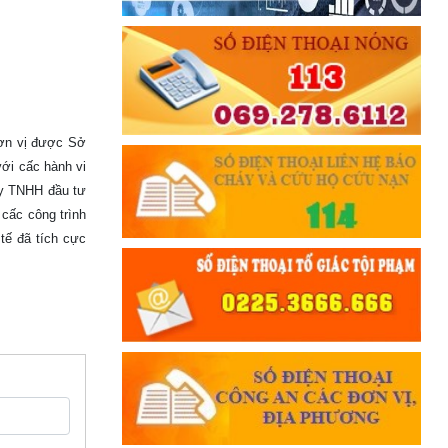
đơn vị được Sở
ới cấc hành vi
ty TNHH đầu tư
cấc công trình
tế đã tích cực