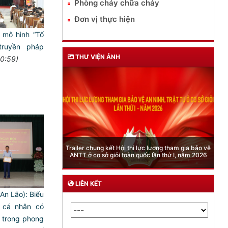
Phòng cháy chữa cháy
Đơn vị thực hiện
 mô hình “Tổ
truyền pháp
THƯ VIỆN ẢNH
0:59)
Trailer chung kết Hội thi lực lượng tham gia bảo vệ
ANTT ở cơ sở giỏi toàn quốc lần thứ I, năm 2026
LIÊN KẾT
An Lão): Biểu
 cá nhân có
c trong phong