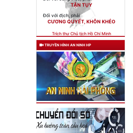
CƯƠNG QUYẾT, KHÔN KHÉO
Trích thư Chủ tịch Hồ Chí Minh
gửi Công an Khu XII,
ngày 11 tháng 3 năm 1948.
TRUYỀN HÌNH AN NINH HP