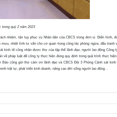
ắc trong quý 2 năm 2023
 trách nhiệm, tận tụy phục vụ Nhân dân của CBCS trong đơn vị. Điển hình, 
mưu, nhiệt tình tư vấn cho cơ quan trọng công tác phòng ngừa, đấu tranh v
sát kinh tế cũng nhận được thư của tập thể lãnh đạo, người lao động Công 
ề pháp luật để công ty thực hiện đúng quy định trong quâ trình thực hiện 
h Bảo cũng gửi thư cảm ơn lãnh đạo và CBCS Đội 3 Phòng Cảnh sát kinh 
inh trật tự, phát triển kinh doanh, nâng cao đời sống người lao động...