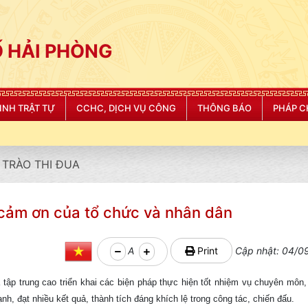
 HẢI PHÒNG
NINH TRẬT TỰ
CCHC, DỊCH VỤ CÔNG
THÔNG BÁO
PHÁP C
"CÔNG AN THÀNH P
TRÀO THI ĐUA
cảm ơn của tổ chức và nhân dân
A
Print
Cập nhật: 04/0
 tập trung cao triển khai các biện pháp thực hiện tốt nhiệm vụ chuyên môn
 đạt nhiều kết quả, thành tích đáng khích lệ trong công tác, chiến đấu.