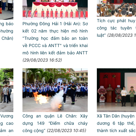
Tích cực phát huy
ng báo
Phường Đông Hải 1 (Hải An): Sơ
công tác tuyên 
phường
kết 02 năm thực hiện mô hình
luật”
(28/08/2023 1
hân)
"Trường học đảm bảo an toàn
về PCCC và ANTT" và triển khai
mô hình liên kết đảm bảo ANTT
(29/08/2023 16:52)
Công an quận Lê Chân: Xây
Xã Tân Dân (huyện 
 Vương
dựng 149 “Điểm chữa cháy
dương 6 tập thể,
ng cao
công cộng”
(22/08/2023 10:45)
thành tích xuất sắ
đảm an