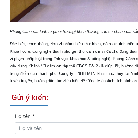
Phòng Cảnh sát kinh tế (khối trưởng) khen thưởng các cá nhân xuất s
Đặc biệt, trong tháng, đơn vị nhận nhiều thư khen, cảm ơn tinh thần
Khoa học & Công nghệ thành phố gửi thư cảm ơn vì đã chủ động tham 
vi phạm phấp luật trong lĩnh vực khoa học & công nghệ. Phòng Cảnh 
xây dựng Khánh Vũ cảm ơn tập thể CBCS Đội 2 đã giúp đỡ, hướng dẫn v
trọng điểm của thành phố. Công ty TNHH MTV khai thác thủy lợi Vĩn
tuyên truyền, hướng dẫn, tạo điều kiện để Công ty ổn định tình hình an n
Gửi ý kiến:
Họ tên
*