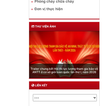
Phòng cháy chữa cháy
Đơn vị thực hiện
THƯ VIỆN ẢNH
Phòng Quản lý xuất nhập cảnh: Hướng dẫn những
quy định mới trong lĩnh vực xuất cảnh, nhập cảnh
của công dân việt nam từ ngày 01/7/2026
LIÊN KẾT