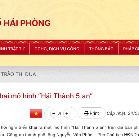
 HẢI PHÒNG
NINH TRẬT TỰ
CCHC, DỊCH VỤ CÔNG
THÔNG BÁO
PHÁP C
"CÔNG AN THÀNH 
TRÀO THI ĐUA
hai mô hình “Hải Thành 5 an”
A
Print
Cập nhật: 24/0
i nghị triển khai ra mắt mô hình "Hải Thành 5 an” trên địa bàn phư
 mưu Công an thành phố; ông Nguyễn Văn Phúc – Phó Chủ tịch HĐND