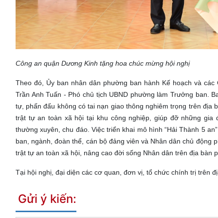
Công an quận Dương Kinh tặng hoa chúc mừng hội nghị
Theo đó, Ủy ban nhân dân phường ban hành Kế hoạch và các Qu
Trần Anh Tuấn - Phó chủ tịch UBND phường làm Trưởng ban. Ba
tự, phấn đấu không có tai nạn giao thông nghiêm trọng trên địa 
trật tự an toàn xã hội tại khu công nghiệp, giúp đỡ những gi
thường xuyên, chu đáo. Việc triển khai mô hình “Hải Thành 5 an
ban, ngành, đoàn thể, cán bộ đảng viên và Nhân dân chủ động ph
trật tự an toàn xã hội, nâng cao đời sống Nhân dân trên địa bàn
Tại hội nghị, đại diện các cơ quan, đơn vị, tổ chức chính trị trê
Gửi ý kiến: