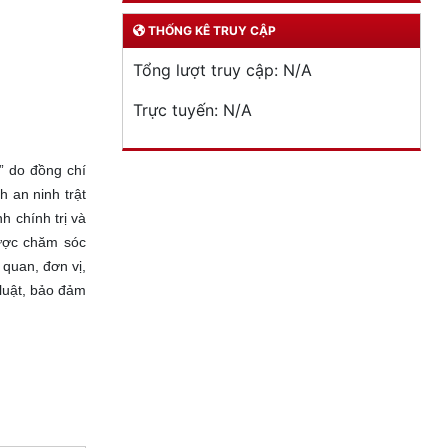
THỐNG KÊ TRUY CẬP
Tổng lượt truy cập:
N/A
Trực tuyến:
N/A
” do đồng chí
 an ninh trật
h chính trị và
được chăm sóc
quan, đơn vị,
luật, bảo đảm