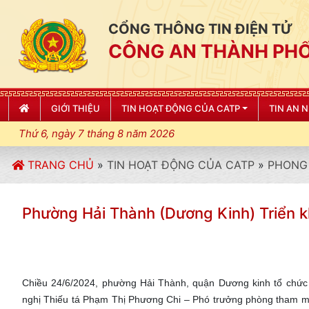
CỔNG THÔNG TIN ĐIỆN TỬ
CÔNG AN THÀNH PHỐ
GIỚI THIỆU
TIN HOẠT ĐỘNG CỦA CATP
TIN AN 
Thứ 6, ngày 7 tháng 8 năm 2026
TRANG CHỦ
»
TIN HOẠT ĐỘNG CỦA CATP
»
PHONG 
Phường Hải Thành (Dương Kinh) Triển k
Chiều 24/6/2024, phường Hải Thành, quận Dương kinh tổ chức hộ
nghị Thiếu tá Phạm Thị Phương Chi – Phó trưởng phòng tham