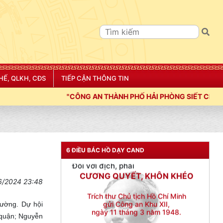
Đối với đồng sự, phải
THÂN ÁI GIÚP ĐỠ
Đối với chính phủ, phải
TUYỆT ĐỐI TRUNG THÀNH
Đối với nhân dân, phải
KÍNH TRỌNG LỄ PHÉP
HẾ, QLKH, CĐS
TIẾP CẬN THÔNG TIN
Đối với công việc, phải
PHỐ HẢI PHÒNG SIẾT CHẶT KỶ LUẬT, KỶ CƯƠNG, ĐIỀU LỆNH; X
TẬN TỤY
Đối với địch, phải
CƯƠNG QUYẾT, KHÔN KHÉO
Trích thư Chủ tịch Hồ Chí Minh
6 ĐIỀU BÁC HỒ DẠY CAND
gửi Công an Khu XII,
ngày 11 tháng 3 năm 1948.
6/2024 23:48
ờng. Dự hội
 quận; Nguyễn