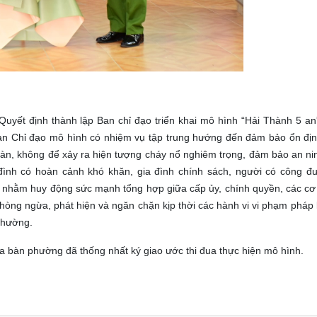
yết định thành lập Ban chỉ đạo triển khai mô hình “Hải Thành 5 an
n Chỉ đạo mô hình có nhiệm vụ tập trung hướng đến đảm bảo ổn định
bàn, không để xảy ra hiện tượng cháy nổ nghiêm trọng, đảm bảo an nin
a đình có hoàn cảnh khó khăn, gia đình chính sách, người có công 
” nhằm huy động sức mạnh tổng hợp giữa cấp ủy, chính quyền, các cơ 
òng ngừa, phát hiện và ngăn chặn kịp thời các hành vi vi phạm pháp 
 phường.
n địa bàn phường đã thống nhất ký giao ước thi đua thực hiện mô hình.