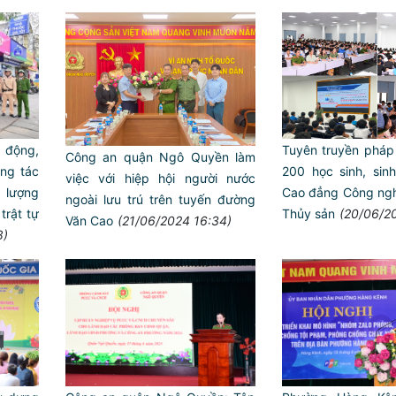
Tuyên truyền pháp
động,
Công an quận Ngô Quyền làm
200 học sinh, sinh
ông tác
việc với hiệp hội người nước
Cao đẳng Công nghệ
 lượng
ngoài lưu trú trên tuyến đường
Thủy sản
(20/06/2
trật tự
Văn Cao
(21/06/2024 16:34)
8)