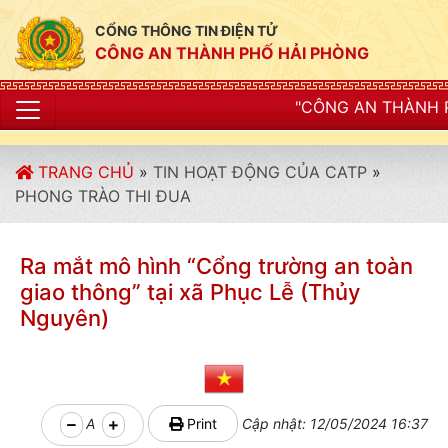
CỔNG THÔNG TIN ĐIỆN TỬ
CÔNG AN THÀNH PHỐ HẢI PHÒNG
"CÔNG AN THÀNH PHỐ HẢI PHÒNG SIẾT 
TRANG CHỦ
»
TIN HOẠT ĐỘNG CỦA CATP
»
PHONG TRÀO THI ĐUA
Ra mắt mô hình “Cổng trường an toàn
giao thông” tại xã Phục Lễ (Thủy
Nguyên)
A
Print
Cập nhật: 12/05/2024 16:37