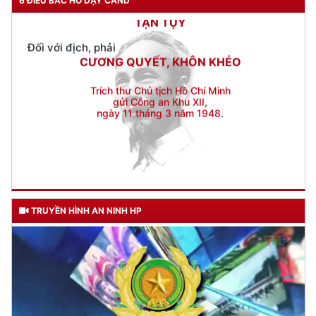
CƯƠNG QUYẾT, KHÔN KHÉO
6 ĐIỀU BÁC HỒ DẠY CAND
Trích thư Chủ tịch Hồ Chí Minh
gửi Công an Khu XII,
ngày 11 tháng 3 năm 1948.
TRUYỀN HÌNH AN NINH HP