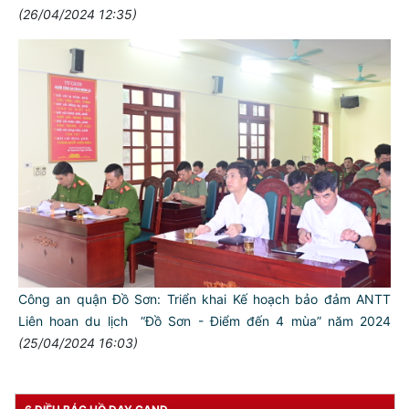
(26/04/2024 12:35)
TƯ CÁCH
NGƯỜI CÔNG AN CÁCH MỆNH LÀ:
Đối với tự mình, phải
CẦN, KIỆM, LIÊM, CHÍNH
Đối với đồng sự, phải
THÂN ÁI GIÚP ĐỠ
Đối với chính phủ, phải
TUYỆT ĐỐI TRUNG THÀNH
Đối với nhân dân, phải
Công an quận Đồ Sơn: Triển khai Kế hoạch bảo đảm ANTT
KÍNH TRỌNG LỄ PHÉP
Liên hoan du lịch “Đồ Sơn - Điểm đến 4 mùa” năm 2024
Đối với công việc, phải
(25/04/2024 16:03)
TẬN TỤY
Đối với địch, phải