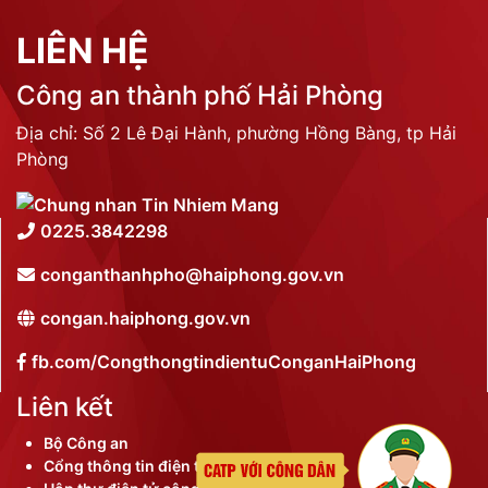
LIÊN HỆ
Công an thành phố Hải Phòng
Địa chỉ: Số 2 Lê Đại Hành, phường Hồng Bàng, tp Hải
Phòng
0225.3842298
conganthanhpho@haiphong.gov.vn
congan.haiphong.gov.vn
fb.com/CongthongtindientuConganHaiPhong
Liên kết
Bộ Công an
Cổng thông tin điện tử thành phố