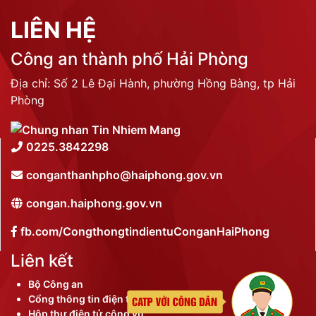
LIÊN HỆ
Công an thành phố Hải Phòng
Địa chỉ: Số 2 Lê Đại Hành, phường Hồng Bàng, tp Hải
Phòng
0225.3842298
conganthanhpho@haiphong.gov.vn
congan.haiphong.gov.vn
fb.com/CongthongtindientuConganHaiPhong
Liên kết
Bộ Công an
Cổng thông tin điện tử thành phố
Hộp thư điện tử công vụ