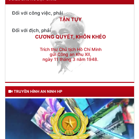
Đối với địch, phải
CƯƠNG QUYẾT, KHÔN KHÉO
Trích thư Chủ tịch Hồ Chí Minh
gửi Công an Khu XII,
ngày 11 tháng 3 năm 1948.
TRUYỀN HÌNH AN NINH HP