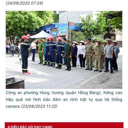
(24/08/2023 07:24)
TƯ CÁCH
NGƯỜI CÔNG AN CÁCH MỆNH LÀ:
Đối với tự mình, phải
CẦN, KIỆM, LIÊM, CHÍNH
Đối với đồng sự, phải
THÂN ÁI GIÚP ĐỠ
Đối với chính phủ, phải
Công an phường Hùng Vương (quận Hồng Bàng): Nâng cao
TUYỆT ĐỐI TRUNG THÀNH
hiệu quả mô hình bảo đảm an ninh trật tự qua hệ thống
Đối với nhân dân, phải
camera
(23/08/2023 11:22)
KÍNH TRỌNG LỄ PHÉP
Đối với công việc, phải
TẬN TỤY
6 ĐIỀU BÁC HỒ DẠY CAND