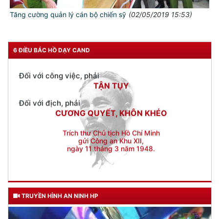
Đối với nhân dân, phải
Tăng cường quản lý cán bộ chiến sỹ
(02/05/2019 15:53)
KÍNH TRỌNG LỄ PHÉP
Đối với công việc, phải
6 ĐIỀU BÁC HỒ DẠY CAND
TẬN TỤY
Đối với địch, phải
CƯƠNG QUYẾT, KHÔN KHÉO
Trích thư Chủ tịch Hồ Chí Minh
gửi Công an Khu XII,
ngày 11 tháng 3 năm 1948.
TRUYỀN HÌNH AN NINH HP