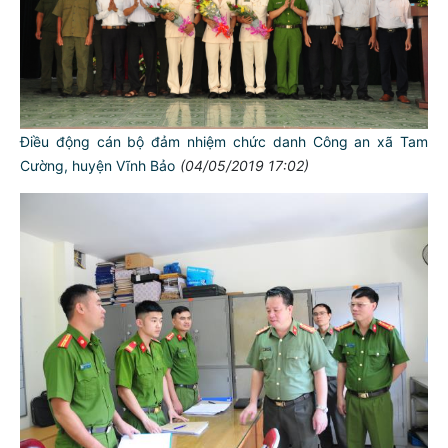
Điều động cán bộ đảm nhiệm chức danh Công an xã Tam
Cường, huyện Vĩnh Bảo
(04/05/2019 17:02)
TƯ CÁCH
NGƯỜI CÔNG AN CÁCH MỆNH LÀ:
Đối với tự mình, phải
CẦN, KIỆM, LIÊM, CHÍNH
Đối với đồng sự, phải
THÂN ÁI GIÚP ĐỠ
Đối với chính phủ, phải
TUYỆT ĐỐI TRUNG THÀNH