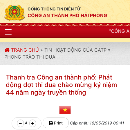
CỔNG THÔNG TIN ĐIỆN TỬ
CÔNG AN THÀNH PHỐ HẢI PHÒNG
"CÔNG AN THÀNH PHỐ HẢI
TRANG CHỦ
»
TIN HOẠT ĐỘNG CỦA CATP
»
PHONG TRÀO THI ĐUA
Thanh tra Công an thành phố: Phát
động đợt thi đua chào mừng kỷ niệm
44 năm ngày truyền thống
A
Print
Cập nhật: 16/05/2019 00:41