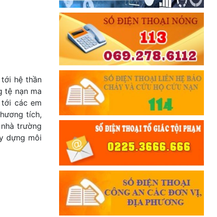
 tới hệ thần
ng tệ nạn ma
 tới các em
hương tích,
 nhà trường
xây dựng môi