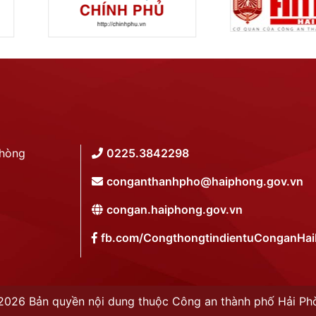
Phòng
0225.3842298
conganthanhpho@haiphong.gov.vn
congan.haiphong.gov.vn
fb.com/CongthongtindientuConganHa
2026 Bản quyền nội dung thuộc Công an thành phố Hải Ph