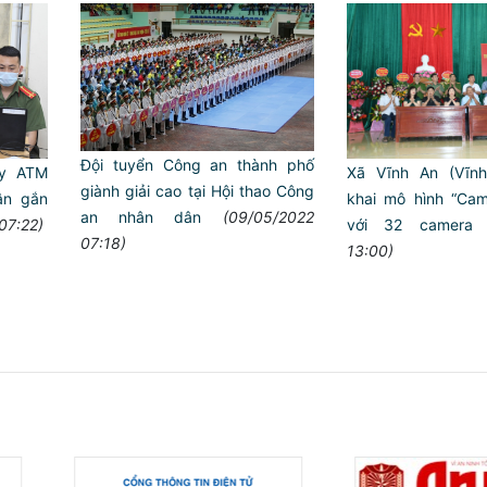
Đội tuyển Công an thành phố
ây ATM
Xã Vĩnh An (Vĩnh
giành giải cao tại Hội thao Công
ân gắn
khai mô hình “Cam
an nhân dân
(09/05/2022
07:22)
với 32 camera
07:18)
13:00)