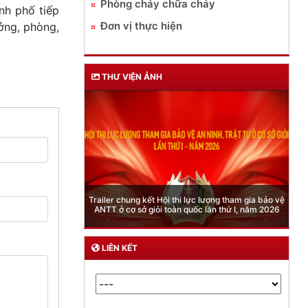
Phòng cháy chữa cháy
nh phố tiếp
Đơn vị thực hiện
ưởng, phòng,
THƯ VIỆN ẢNH
Phòng Quản lý xuất nhập cảnh: Hướng dẫn những
quy định mới trong lĩnh vực xuất cảnh, nhập cảnh
của công dân việt nam từ ngày 01/7/2026
LIÊN KẾT