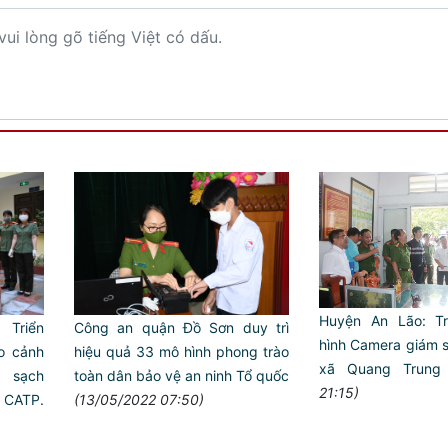
vui lòng gõ tiếng Việt có dấu.
Huyện An Lão: Tr
 Triển
Công an quận Đồ Sơn duy trì
hình Camera giám sá
̉o cảnh
hiệu quả 33 mô hình phong trào
xã Quang Trung
, sạch
toàn dân bảo vệ an ninh Tổ quốc
21:15)
 CATP.
(13/05/2022 07:50)