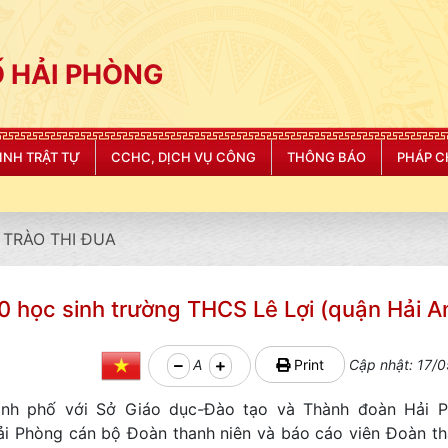
 HẢI PHÒNG
NINH TRẬT TỰ
CCHC, DỊCH VỤ CÔNG
THÔNG BÁO
PHÁP C
TRÀO THI ĐUA
0 học sinh trường THCS Lê Lợi (quận Hải A
A
Print
Cập nhật: 17/0
ành phố với Sở Giáo dục-Đào tạo và Thành đoàn Hải P
̉i Phòng cán bộ Đoàn thanh niên và báo cáo viên Đoàn tha