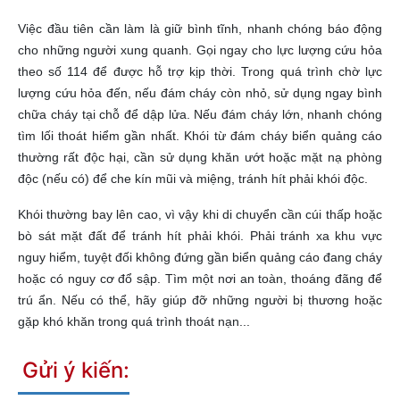
Việc đầu tiên cần làm là giữ bình tĩnh, nhanh chóng báo động
cho những người xung quanh. Gọi ngay cho lực lượng cứu hỏa
theo số 114 để được hỗ trợ kịp thời. Trong quá trình chờ lực
lượng cứu hỏa đến, nếu đám cháy còn nhỏ, sử dụng ngay bình
chữa cháy tại chỗ để dập lửa. Nếu đám cháy lớn, nhanh chóng
tìm lối thoát hiểm gần nhất. Khói từ đám cháy biển quảng cáo
thường rất độc hại, cần sử dụng khăn ướt hoặc mặt nạ phòng
độc (nếu có) để che kín mũi và miệng, tránh hít phải khói độc.
Khói thường bay lên cao, vì vậy khi di chuyển cần cúi thấp hoặc
bò sát mặt đất để tránh hít phải khói. Phải tránh xa khu vực
nguy hiểm, tuyệt đối không đứng gần biển quảng cáo đang cháy
hoặc có nguy cơ đổ sập. Tìm một nơi an toàn, thoáng đãng để
trú ẩn. Nếu có thể, hãy giúp đỡ những người bị thương hoặc
gặp khó khăn trong quá trình thoát nạn...
Gửi ý kiến: