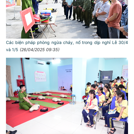
Các biện pháp phòng ngừa cháy, nổ trong dịp nghỉ Lễ 30/4
và 1/5
(26/04/2025 09:35)
TƯ CÁCH
NGƯỜI CÔNG AN CÁCH MỆNH LÀ:
Đối với tự mình, phải
CẦN, KIỆM, LIÊM, CHÍNH