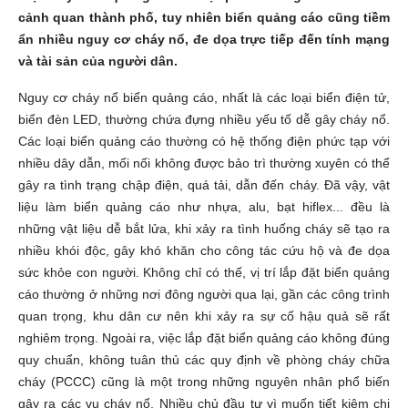
cảnh quan thành phố, tuy nhiên biển quảng cáo cũng tiềm
ẩn nhiều nguy cơ cháy nổ, đe dọa trực tiếp đến tính mạng
và tài sản của người dân.
Nguy cơ cháy nổ biển quảng cáo, nhất là các loại biển điện tử,
biển đèn LED, thường chứa đựng nhiều yếu tố dễ gây cháy nổ.
Các loại biển quảng cáo thường có hệ thống điện phức tạp với
nhiều dây dẫn, mối nối không được bảo trì thường xuyên có thể
gây ra tình trạng chập điện, quá tải, dẫn đến cháy. Đã vậy, vật
liệu làm biển quảng cáo như nhựa, alu, bạt hiflex... đều là
những vật liệu dễ bắt lửa, khi xảy ra tình huống cháy sẽ tạo ra
nhiều khói độc, gây khó khăn cho công tác cứu hộ và đe dọa
sức khỏe con người. Không chỉ có thế, vị trí lắp đặt biển quảng
cáo thường ở những nơi đông người qua lại, gần các công trình
quan trọng, khu dân cư nên khi xảy ra sự cố hậu quả sẽ rất
nghiêm trọng.
Ngoài ra, việc lắp đặt biển quảng cáo không đúng
quy chuẩn, không tuân thủ các quy định về phòng cháy chữa
cháy (PCCC) cũng là một trong những nguyên nhân phổ biến
gây ra các vụ cháy nổ. Nhiều chủ đầu tư vì muốn tiết kiệm chi