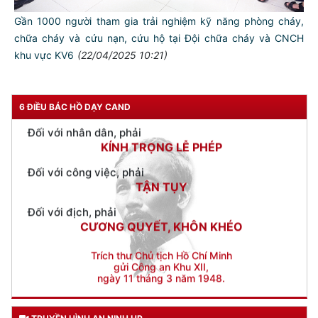
Đối với đồng sự, phải
THÂN ÁI GIÚP ĐỠ
Gần 1000 người tham gia trải nghiệm kỹ năng phòng cháy,
chữa cháy và cứu nạn, cứu hộ tại Đội chữa cháy và CNCH
Đối với chính phủ, phải
khu vực KV6
(22/04/2025 10:21)
TUYỆT ĐỐI TRUNG THÀNH
Đối với nhân dân, phải
KÍNH TRỌNG LỄ PHÉP
6 ĐIỀU BÁC HỒ DẠY CAND
Đối với công việc, phải
TẬN TỤY
Đối với địch, phải
CƯƠNG QUYẾT, KHÔN KHÉO
Trích thư Chủ tịch Hồ Chí Minh
gửi Công an Khu XII,
ngày 11 tháng 3 năm 1948.