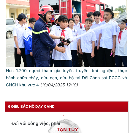
TƯ CÁCH
NGƯỜI CÔNG AN CÁCH MỆNH LÀ:
Đối với tự mình, phải
CẦN, KIỆM, LIÊM, CHÍNH
Đối với đồng sự, phải
THÂN ÁI GIÚP ĐỠ
Hơn 1.200 người tham gia tuyên truyền, trải nghiệm, thực
Đối với chính phủ, phải
hành chữa cháy, cứu nạn, cứu hộ tại Đội Cảnh sát PCCC và
TUYỆT ĐỐI TRUNG THÀNH
CNCH khu vực 4
(19/04/2025 12:19)
Đối với nhân dân, phải
KÍNH TRỌNG LỄ PHÉP
Đối với công việc, phải
6 ĐIỀU BÁC HỒ DẠY CAND
TẬN TỤY
Đối với địch, phải
CƯƠNG QUYẾT, KHÔN KHÉO