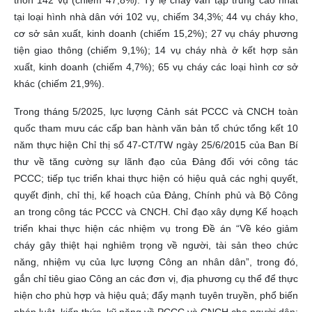
thôn 142 vụ (chiếm 47,8%). Tỷ lệ cháy vẫn tập trung cao nhất
tại loại hình nhà dân với 102 vụ, chiếm 34,3%; 44 vụ cháy kho,
cơ sở sản xuất, kinh doanh (chiếm 15,2%); 27 vụ cháy phương
tiện giao thông (chiếm 9,1%); 14 vụ cháy nhà ở kết hợp sản
xuất, kinh doanh (chiếm 4,7%); 65 vụ cháy các loại hình cơ sở
khác (chiếm 21,9%).
Trong tháng 5/2025, lực lượng Cảnh sát PCCC và CNCH toàn
quốc tham mưu các cấp ban hành văn bản tổ chức tổng kết 10
năm thực hiện Chỉ thị số 47-CT/TW ngày 25/6/2015 của Ban Bí
thư về tăng cường sự lãnh đạo của Đảng đối với công tác
PCCC; tiếp tục triển khai thực hiện có hiệu quả các nghị quyết,
quyết định, chỉ thị, kế hoạch của Đảng, Chính phủ và Bộ Công
an trong công tác PCCC và CNCH. Chỉ đạo xây dựng Kế hoạch
triển khai thực hiện các nhiệm vụ trong Đề án “Về kéo giảm
cháy gây thiệt hại nghiêm trọng về người, tài sản theo chức
năng, nhiệm vụ của lực lượng Công an nhân dân”, trong đó,
gắn chỉ tiêu giao Công an các đơn vị, địa phương cụ thể để thực
hiện cho phù hợp và hiệu quả; đẩy mạnh tuyên truyền, phổ biến