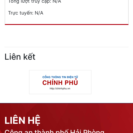
Tổng lượt truy cập:
N/A
Trực tuyến:
N/A
Liên kết
LIÊN HỆ
Công an thành phố Hải Phòng