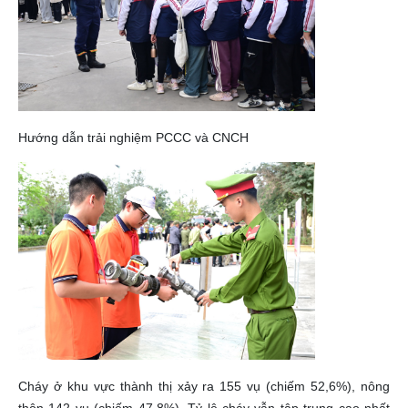
Hướng dẫn trải nghiệm PCCC và CNCH
Cháy ở khu vực thành thị xảy ra 155 vụ (chiếm 52,6%), nông