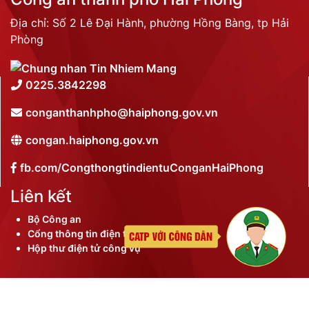
Địa chỉ: Số 2 Lê Đại Hành, phường Hồng Bàng, tp Hải
Phòng
0225.3842298
conganthanhpho@haiphong.gov.vn
congan.haiphong.gov.vn
fb.com/CongthongtindientuConganHaiPhong
Liên kết
Bộ Công an
Cổng thông tin điện tử thành phố
Hộp thư điện tử công vụ
©
2026 Bản quyền nội dung thuộc Công an thành phố