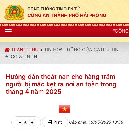
CỔNG THÔNG TIN ĐIỆN TỬ
CÔNG AN THÀNH PHỐ HẢI PHÒNG
"CÔNG AN THÀNH PHỐ
TRANG CHỦ
»
TIN HOẠT ĐỘNG CỦA CATP
»
TIN
PCCC & CNCH
Hướng dẫn thoát nạn cho hàng trăm
người bị mắc kẹt ra nơi an toàn trong
tháng 4 năm 2025
A
Print
Cập nhật: 15/05/2025 13:56