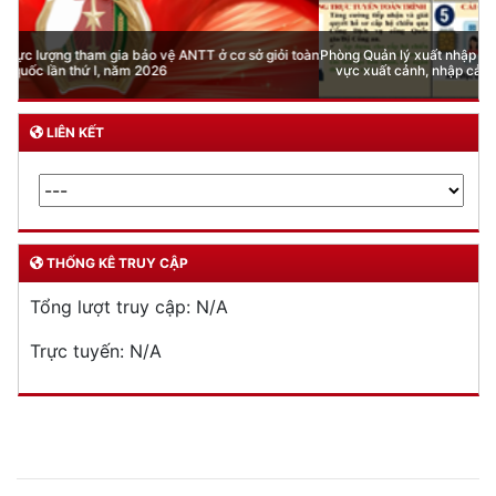
Phòng Quản lý xuất nhập cảnh: Hướng dẫn những quy định mới trong lĩnh
vực xuất cảnh, nhập cảnh của công dân việt nam từ ngày 01/7/2026
LIÊN KẾT
THỐNG KÊ TRUY CẬP
Tổng lượt truy cập:
N/A
Trực tuyến:
N/A