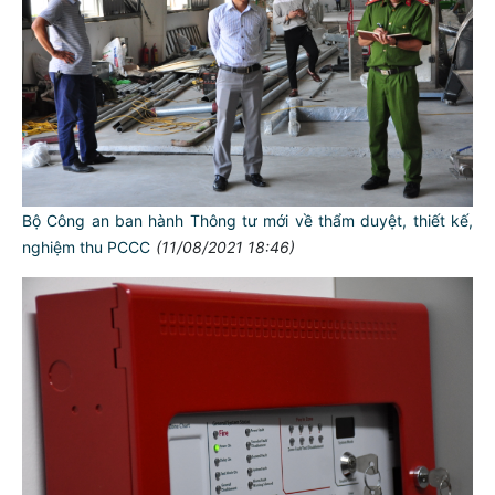
Bộ Công an ban hành Thông tư mới về thẩm duyệt, thiết kế,
nghiệm thu PCCC
(11/08/2021 18:46)
TƯ CÁCH
NGƯỜI CÔNG AN CÁCH MỆNH LÀ:
Đối với tự mình, phải
CẦN, KIỆM, LIÊM, CHÍNH