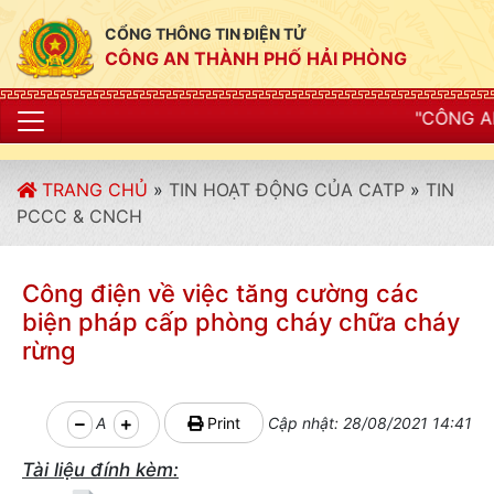
CỔNG THÔNG TIN ĐIỆN TỬ
CÔNG AN THÀNH PHỐ HẢI PHÒNG
"CÔNG AN THÀNH PHỐ HẢ
TRANG CHỦ
»
TIN HOẠT ĐỘNG CỦA CATP
»
TIN
PCCC & CNCH
Công điện về việc tăng cường các
biện pháp cấp phòng cháy chữa cháy
rừng
A
Print
Cập nhật: 28/08/2021 14:41
Tài liệu đính kèm: