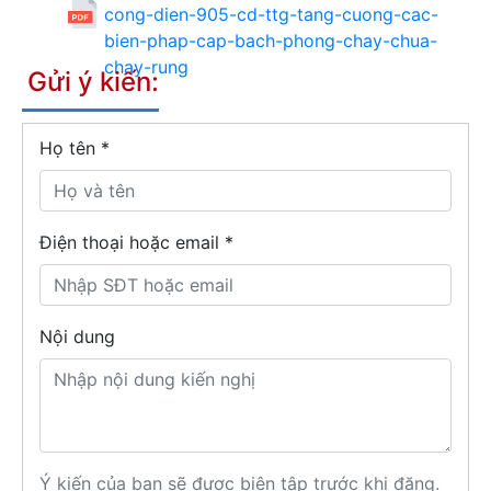
cong-dien-905-cd-ttg-tang-cuong-cac-
bien-phap-cap-bach-phong-chay-chua-
chay-rung
Gửi ý kiến:
Họ tên
*
Điện thoại hoặc email *
Nội dung
Ý kiến của bạn sẽ được biên tập trước khi đăng.