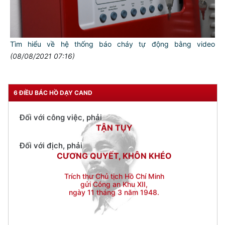
Đối với đồng sự, phải
THÂN ÁI GIÚP ĐỠ
Đối với chính phủ, phải
TUYỆT ĐỐI TRUNG THÀNH
Tìm hiểu về hệ thống báo cháy tự động bằng video
(08/08/2021 07:16)
Đối với nhân dân, phải
KÍNH TRỌNG LỄ PHÉP
Đối với công việc, phải
6 ĐIỀU BÁC HỒ DẠY CAND
TẬN TỤY
Đối với địch, phải
CƯƠNG QUYẾT, KHÔN KHÉO
Trích thư Chủ tịch Hồ Chí Minh
gửi Công an Khu XII,
ngày 11 tháng 3 năm 1948.