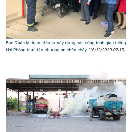
Ban Quản lý dự án đầu tư xây dựng các công trình giao thông
Hải Phòng thực tập phương án chữa cháy
(16/12/2020 07:15)
TƯ CÁCH
NGƯỜI CÔNG AN CÁCH MỆNH LÀ:
Đối với tự mình, phải
CẦN, KIỆM, LIÊM, CHÍNH
Đối với đồng sự, phải
THÂN ÁI GIÚP ĐỠ
Đối với chính phủ, phải