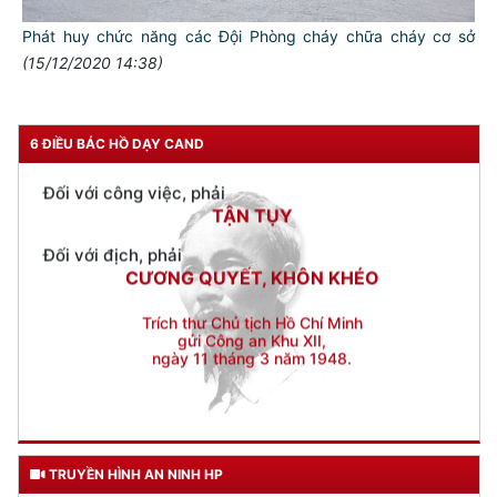
TUYỆT ĐỐI TRUNG THÀNH
Phát huy chức năng các Đội Phòng cháy chữa cháy cơ sở
Đối với nhân dân, phải
(15/12/2020 14:38)
KÍNH TRỌNG LỄ PHÉP
Đối với công việc, phải
TẬN TỤY
6 ĐIỀU BÁC HỒ DẠY CAND
Đối với địch, phải
CƯƠNG QUYẾT, KHÔN KHÉO
Trích thư Chủ tịch Hồ Chí Minh
gửi Công an Khu XII,
ngày 11 tháng 3 năm 1948.
TRUYỀN HÌNH AN NINH HP