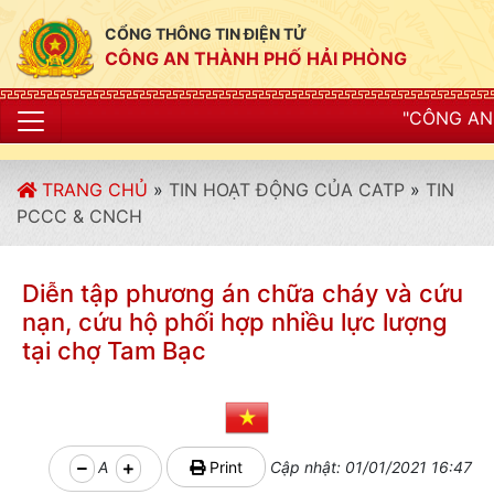
CỔNG THÔNG TIN ĐIỆN TỬ
CÔNG AN THÀNH PHỐ HẢI PHÒNG
"CÔNG AN THÀNH PHỐ HẢI PH
TRANG CHỦ
»
TIN HOẠT ĐỘNG CỦA CATP
»
TIN
PCCC & CNCH
Diễn tập phương án chữa cháy và cứu
nạn, cứu hộ phối hợp nhiều lực lượng
tại chợ Tam Bạc
A
Print
Cập nhật: 01/01/2021 16:47