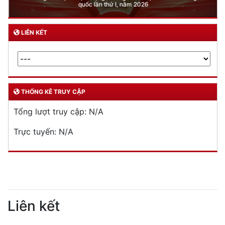
quốc lần thứ I, năm 2026
LIÊN KẾT
THỐNG KÊ TRUY CẬP
Tổng lượt truy cập:
N/A
Trực tuyến:
N/A
Liên kết