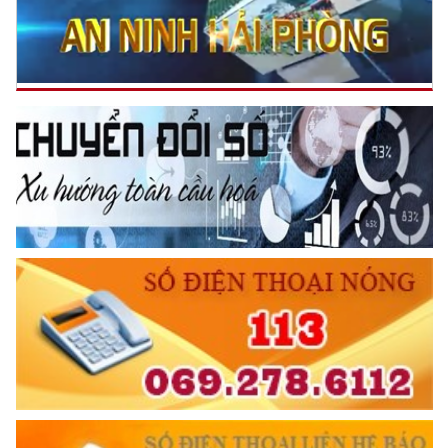
NGƯỜI CÔNG AN CÁCH MỆNH LÀ:
Đối với tự mình, phải
CẦN, KIỆM, LIÊM, CHÍNH
Đối với đồng sự, phải
THÂN ÁI GIÚP ĐỠ
Đối với chính phủ, phải
TUYỆT ĐỐI TRUNG THÀNH
Đối với nhân dân, phải
KÍNH TRỌNG LỄ PHÉP
Đối với công việc, phải
TẬN TỤY
Đối với địch, phải
CƯƠNG QUYẾT, KHÔN KHÉO
Trích thư Chủ tịch Hồ Chí Minh
gửi Công an Khu XII,
ngày 11 tháng 3 năm 1948.