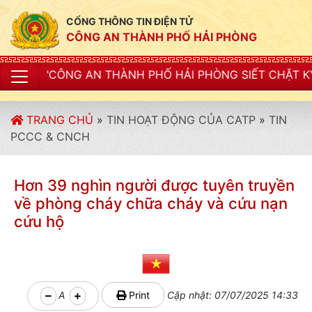
CỔNG THÔNG TIN ĐIỆN TỬ
CÔNG AN THÀNH PHỐ HẢI PHÒNG
N THÀNH PHỐ HẢI PHÒNG SIẾT CHẶT KỶ LUẬT, KỶ CƯƠ
TRANG CHỦ
»
TIN HOẠT ĐỘNG CỦA CATP
»
TIN
PCCC & CNCH
Hơn 39 nghìn người được tuyên truyền
về phòng cháy chữa cháy và cứu nạn
cứu hộ
A
Print
Cập nhật: 07/07/2025 14:33