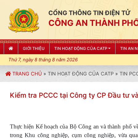
CỔNG THÔNG TIN ĐIỆN TỬ
CÔNG AN THÀNH PHỐ
GIỚI THIỆU
TIN HOẠT ĐỘNG CỦA CATP
TIN AN 
Thứ 7, ngày 8 tháng 8 năm 2026
TRANG CHỦ
»
TIN HOẠT ĐỘNG CỦA CATP
»
TIN PC
Kiểm tra PCCC tại Công ty CP Đầu tư 
Thực hiện Kế hoạch của Bộ Công an và thành phố về
trong Khu công nghiệp, cụm công nghiệp, vừa qua,