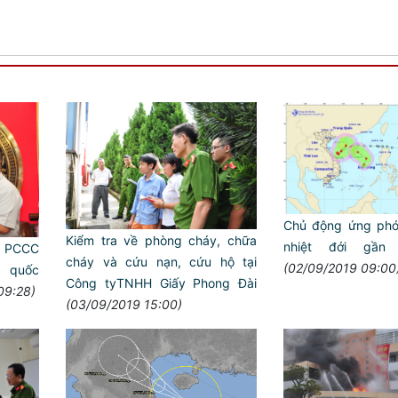
Chủ động ứng phó
Kiểm tra về phòng cháy, chữa
nhiệt đới gần
c PCCC
cháy và cứu nạn, cứu hộ tại
(02/09/2019 09:00
 quốc
Công tyTNHH Giấy Phong Đài
09:28)
(03/09/2019 15:00)