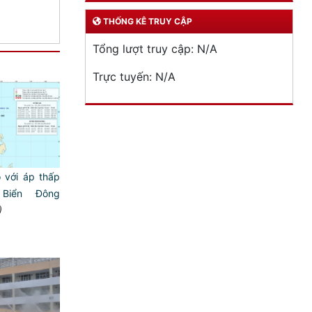
THỐNG KÊ TRUY CẬP
Tổng lượt truy cập:
N/A
Trực tuyến:
N/A
 với áp thấp
 Biển Đông
)