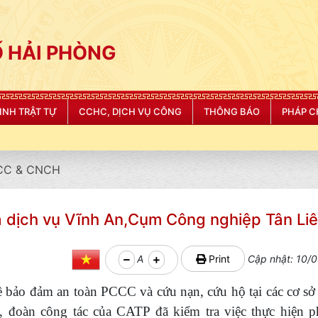
 HẢI PHÒNG
NINH TRẬT TỰ
CCHC, DỊCH VỤ CÔNG
THÔNG BÁO
PHÁP C
CC & CNCH
và dịch vụ Vĩnh An,Cụm Công nghiệp Tân Li
A
Print
Cập nhật: 10/0
 bảo đảm an toàn PCCC và cứu nạn, cứu hộ tại các cơ sở
 đoàn công tác của CATP đã kiểm tra việc thực hiện p