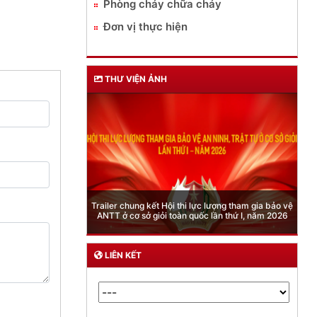
Phòng cháy chữa cháy
Đơn vị thực hiện
THƯ VIỆN ẢNH
Phòng Quản lý xuất nhập cảnh: Hướng dẫn những
quy định mới trong lĩnh vực xuất cảnh, nhập cảnh
của công dân việt nam từ ngày 01/7/2026
LIÊN KẾT