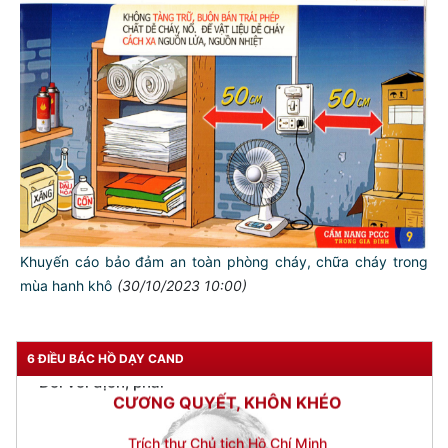
Đối với tự mình, phải
CẦN, KIỆM, LIÊM, CHÍNH
Đối với đồng sự, phải
THÂN ÁI GIÚP ĐỠ
Đối với chính phủ, phải
TUYỆT ĐỐI TRUNG THÀNH
Đối với nhân dân, phải
KÍNH TRỌNG LỄ PHÉP
Đối với công việc, phải
Khuyến cáo bảo đảm an toàn phòng cháy, chữa cháy trong
TẬN TỤY
mùa hanh khô
(30/10/2023 10:00)
Đối với địch, phải
CƯƠNG QUYẾT, KHÔN KHÉO
6 ĐIỀU BÁC HỒ DẠY CAND
Trích thư Chủ tịch Hồ Chí Minh
gửi Công an Khu XII,
ngày 11 tháng 3 năm 1948.