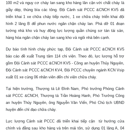
100 m2 và nguy cơ cháy lan sang kho hàng lân cận với chất cháy là
giầy dép, thùng bìa các tông.
Đội Cảnh sát PCCC &CNCH KV5 đã
triển khai 1 xe chữa cháy tiếp nước, 1 xe chữa cháy triển khai đội
hình 2 lăng B để phun nước ngăn chặn cháy lan. Phá dỡ 01 đoạn
tường nhà kho và huy động lực lượng quần chúng sơ tán tài sản,
hàng hóa ngăn chặn cháy lan sang kho và ngôi nhà bên cạnh.
Dự báo tình hình cháy phức tạp, Đội Cảnh sát PCCC &CNCH KV5
báo cáo đề xuất Trung tâm 114 chi viện. Theo đó, lực lượng hỗ trợ
gồm Đội Cảnh sát PCCC &CNCH KV5 - Công an huyện Thủy Nguyên,
Đội Cảnh sát PCCC &CNCH KV4, Đội PCCC chuyên ngành KCN Vsip
xuất 01 xe cùng 06 nhân viên đến chi viện chữa cháy.
Tại hiện trường, Thượng tá Lê Đình Nam, Phó trưởng Phòng Cảnh
sát PCCC &CNCH, Thượng tá Trần Hoàng Hanh, Phó Trưởng Công
an huyện Thủy Nguyên, ông Nguyễn Văn Viển, Phó Chủ tịch UBND
huyện đến chỉ đạo chữa cháy.
Lực lượng Cảnh sát PCCC đã triển khai tiếp cận từ hướng cửa
chính và đằng sau kho hàng và trên mái tôn, sử dụng 01 lăng A, 04