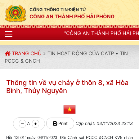
CỔNG THÔNG TIN ĐIỆN TỬ
CÔNG AN THÀNH PHỐ HẢI PHÒNG
"CÔNG AN THÀNH PHỐ HẢI PHÒNG SIẾT CHẶT K
TRANG CHỦ
»
TIN HOẠT ĐỘNG CỦA CATP
»
TIN
PCCC & CNCH
Thông tin về vụ cháy ở thôn 8, xã Hòa
Bình, Thủy Nguyên
A
Print
Cập nhật: 04/11/2023 23:13
Hồi 13h01' ngày 04/11/2023, Đội Cảnh sát PCCC &CNCH KV5 nhận