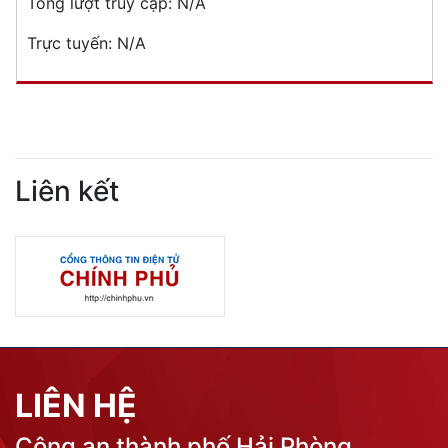
Tổng lượt truy cập:
N/A
Trực tuyến:
N/A
Liên kết
LIÊN HỆ
Công an thành phố Hải Phòng