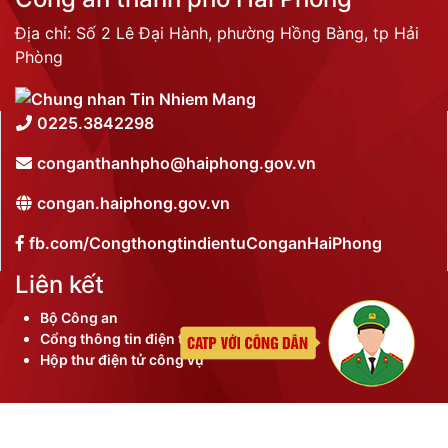
Địa chỉ: Số 2 Lê Đại Hành, phường Hồng Bàng, tp Hải
Phòng
0225.3842298
conganthanhpho@haiphong.gov.vn
congan.haiphong.gov.vn
fb.com/CongthongtindientuConganHaiPhong
Liên kết
Bộ Công an
Cổng thông tin điện tử thành phố
Hộp thư điện tử công vụ
©
2026 Bản quyền nội dung thuộc Công an thành phố