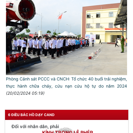
TƯ CÁCH
NGƯỜI CÔNG AN CÁCH MỆNH LÀ:
Đối với tự mình, phải
CẦN, KIỆM, LIÊM, CHÍNH
Đối với đồng sự, phải
THÂN ÁI GIÚP ĐỠ
Phòng Cảnh sát PCCC và CNCH: Tổ chức 40 buổi trải nghiệm,
thực hành chữa cháy, cứu nạn cứu hộ tự do năm 2024
Đối với chính phủ, phải
(20/02/2024 05:19)
TUYỆT ĐỐI TRUNG THÀNH
Đối với nhân dân, phải
KÍNH TRỌNG LỄ PHÉP
6 ĐIỀU BÁC HỒ DẠY CAND
Đối với công việc, phải
TẬN TỤY