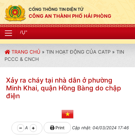
CỔNG THÔNG TIN ĐIỆN TỬ
CÔNG AN THÀNH PHỐ HẢI PHÒNG
"CÔNG AN THÀ
TRANG CHỦ
»
TIN HOẠT ĐỘNG CỦA CATP
»
TIN
PCCC & CNCH
Xảy ra cháy tại nhà dân ở phường
Minh Khai, quận Hồng Bàng do chập
điện
A
Print
Cập nhật: 04/03/2024 17:46