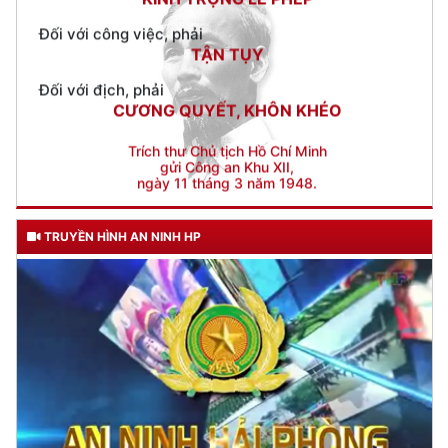
Đối với địch, phải
CƯƠNG QUYẾT, KHÔN KHÉO
Trích thư Chủ tịch Hồ Chí Minh
gửi Công an Khu XII,
ngày 11 tháng 3 năm 1948.
TRUYỀN HÌNH AN NINH HP