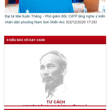
Đại tá Mai Xuân Thắng - Phó giám đốc CATP lắng nghe ý kiến
nhân dân phường Nam Sơn (Kiến An)
(02/12/2020 17:35)
6 ĐIỀU BÁC HỒ DẠY CAND
TƯ CÁCH
NGƯỜI CÔNG AN CÁCH MỆNH LÀ:
Đối với tự mình, phải
CẦN, KIỆM, LIÊM, CHÍNH