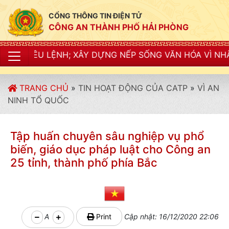
CỔNG THÔNG TIN ĐIỆN TỬ
CÔNG AN THÀNH PHỐ HẢI PHÒNG
ÂY DỰNG NẾP SỐNG VĂN HÓA VÌ NHÂN DÂN PHỤC VỤ"
TRANG CHỦ
»
TIN HOẠT ĐỘNG CỦA CATP
»
VÌ AN
NINH TỔ QUỐC
Tập huấn chuyên sâu nghiệp vụ phổ
biến, giáo dục pháp luật cho Công an
25 tỉnh, thành phố phía Bắc
A
Print
Cập nhật: 16/12/2020 22:06