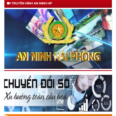
Đối với đồng sự, phải
TRUYỀN HÌNH AN NINH HP
THÂN ÁI GIÚP ĐỠ
Đối với chính phủ, phải
TUYỆT ĐỐI TRUNG THÀNH
Đối với nhân dân, phải
KÍNH TRỌNG LỄ PHÉP
Đối với công việc, phải
TẬN TỤY
Đối với địch, phải
CƯƠNG QUYẾT, KHÔN KHÉO
Trích thư Chủ tịch Hồ Chí Minh
gửi Công an Khu XII,
ngày 11 tháng 3 năm 1948.