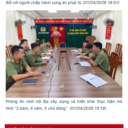
đối với người chấp hành xong án phạt tù
(01/04/2026 18:51)
TƯ CÁCH
NGƯỜI CÔNG AN CÁCH MỆNH LÀ:
Đối với tự mình, phải
CẦN, KIỆM, LIÊM, CHÍNH
Đối với đồng sự, phải
THÂN ÁI GIÚP ĐỠ
Phòng An ninh nội địa xây dựng và triển khai thực hiện mô
hình “3 bám, 4 nắm, 5 chủ động”
(01/04/2026 15:19)
Đối với chính phủ, phải
TUYỆT ĐỐI TRUNG THÀNH
Đối với nhân dân, phải