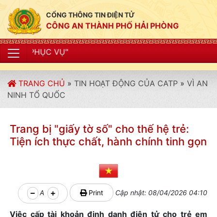
CỔNG THÔNG TIN ĐIỆN TỬ
CÔNG AN THÀNH PHỐ HẢI PHÒNG
"CÔNG A
TRANG CHỦ
»
TIN HOẠT ĐỘNG CỦA CATP
»
VÌ AN
NINH TỔ QUỐC
Trang bị "giấy tờ số" cho thế hệ trẻ:
Tiện ích thực chất, hành chính tinh gọn
A
Print
Cập nhật: 08/04/2026 04:10
Việc cấp tài khoản định danh điện tử cho trẻ em