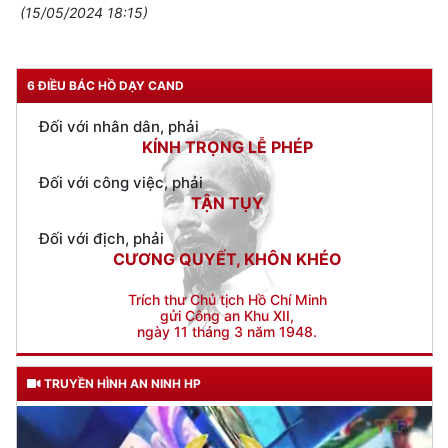
Đối với chính phủ, phải
(15/05/2024 18:15)
TUYỆT ĐỐI TRUNG THÀNH
Đối với nhân dân, phải
KÍNH TRỌNG LỄ PHÉP
6 ĐIỀU BÁC HỒ DẠY CAND
Đối với công việc, phải
TẬN TỤY
Đối với địch, phải
CƯƠNG QUYẾT, KHÔN KHÉO
Trích thư Chủ tịch Hồ Chí Minh
gửi Công an Khu XII,
ngày 11 tháng 3 năm 1948.
TRUYỀN HÌNH AN NINH HP