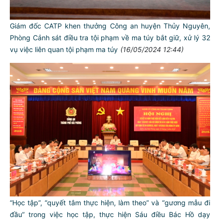
Giám đốc CATP khen thưởng Công an huyện Thủy Nguyên,
Phòng Cảnh sát điều tra tội phạm về ma túy bắt giữ, xử lý 32
vụ việc liên quan tội phạm ma túy
(16/05/2024 12:44)
TƯ CÁCH
NGƯỜI CÔNG AN CÁCH MỆNH LÀ:
Đối với tự mình, phải
CẦN, KIỆM, LIÊM, CHÍNH
Đối với đồng sự, phải
THÂN ÁI GIÚP ĐỠ
“Học tập”, “quyết tâm thực hiện, làm theo” và “gương mẫu đi
đầu” trong việc học tập, thực hiện Sáu điều Bác Hồ dạy