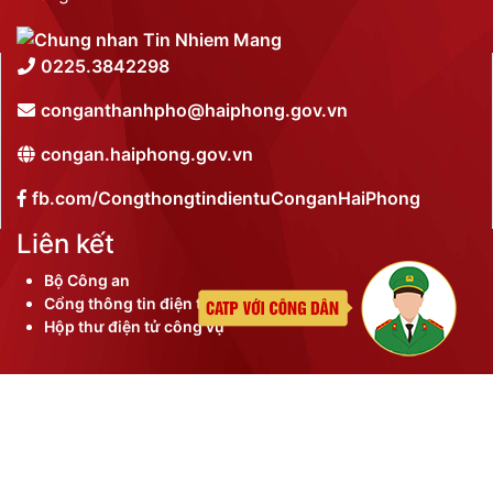
0225.3842298
conganthanhpho@haiphong.gov.vn
congan.haiphong.gov.vn
fb.com/CongthongtindientuConganHaiPhong
Liên kết
Bộ Công an
Cổng thông tin điện tử thành phố
Hộp thư điện tử công vụ
©
2026 Bản quyền nội dung thuộc Công an thành phố
Hải Phòng