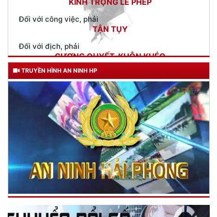
Đối với địch, phải
CƯƠNG QUYẾT, KHÔN KHÉO
Trích thư Chủ tịch Hồ Chí Minh
gửi Công an Khu XII,
ngày 11 tháng 3 năm 1948.
TRUYỀN HÌNH AN NINH HP