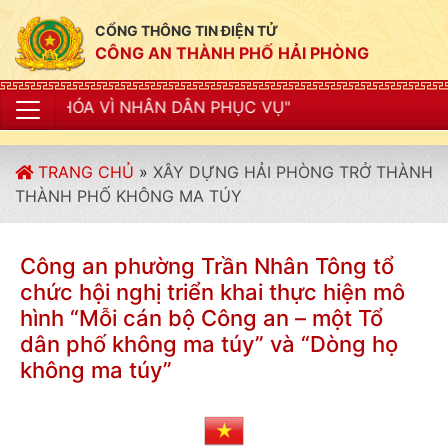
CỔNG THÔNG TIN ĐIỆN TỬ
CÔNG AN THÀNH PHỐ HẢI PHÒNG
ÂN DÂN PHỤC VỤ"
TRANG CHỦ
»
XÂY DỰNG HẢI PHÒNG TRỞ THÀNH
THÀNH PHỐ KHÔNG MA TÚY
Công an phường Trần Nhân Tông tổ
chức hội nghị triển khai thực hiện mô
hình “Mỗi cán bộ Công an – một Tổ
dân phố không ma túy” và “Dòng họ
không ma túy”