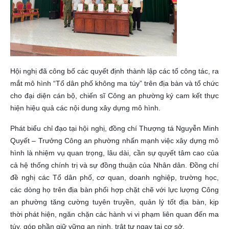
Hội nghị đã công bố các quyết định thành lập các tổ công tác, ra
mắt mô hình “Tổ dân phố không ma túy” trên địa bàn và tổ chức
cho đại diện cán bộ, chiến sĩ Công an phường ký cam kết thực
hiện hiệu quả các nội dung xây dựng mô hình.
Phát biểu chỉ đạo tại hội nghị, đồng chí Thượng tá Nguyễn Minh
Quyết – Trưởng Công an phường nhấn mạnh việc xây dựng mô
hình là nhiệm vụ quan trọng, lâu dài, cần sự quyết tâm cao của
cả hệ thống chính trị và sự đồng thuận của Nhân dân. Đồng chí
đề nghị các Tổ dân phố, cơ quan, doanh nghiệp, trường học,
các dòng họ trên địa bàn phối hợp chặt chẽ với lực lượng Công
an phường tăng cường tuyên truyền, quản lý tốt địa bàn, kịp
thời phát hiện, ngăn chặn các hành vi vi phạm liên quan đến ma
túy, góp phần giữ vững an ninh, trật tự ngay tại cơ sở.