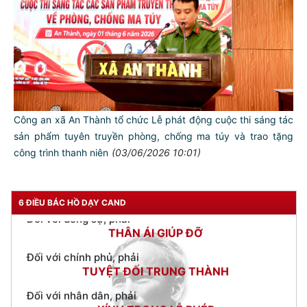
TƯ CÁCH
NGƯỜI CÔNG AN CÁCH MỆNH LÀ:
Công an xã An Thành tổ chức Lễ phát động cuộc thi sáng tác
Đối với tự mình, phải
sản phẩm tuyên truyền phòng, chống ma túy và trao tặng
CẦN, KIỆM, LIÊM, CHÍNH
công trình thanh niên
(03/06/2026 10:01)
Đối với đồng sự, phải
THÂN ÁI GIÚP ĐỠ
6 ĐIỀU BÁC HỒ DẠY CAND
Đối với chính phủ, phải
TUYỆT ĐỐI TRUNG THÀNH
Đối với nhân dân, phải
KÍNH TRỌNG LỄ PHÉP
Đối với công việc, phải
TẬN TỤY