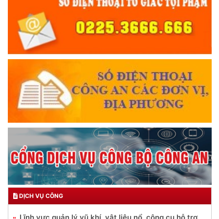
DỊCH VỤ CÔNG
Lĩnh vực quản lý vũ khí, vật liệu nổ, công cụ hỗ trợ