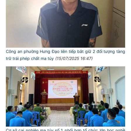
TƯ CÁCH
NGƯỜI CÔNG AN CÁCH MỆNH LÀ:
Công an phường Hưng Đạo liên tiếp bắt giữ 2 đối tượng tàng
Đối với tự mình, phải
trữ trái phép chất ma túy
(15/07/2025 16:47)
CẦN, KIỆM, LIÊM, CHÍNH
Đối với đồng sự, phải
THÂN ÁI GIÚP ĐỠ
Đối với chính phủ, phải
TUYỆT ĐỐI TRUNG THÀNH
Đối với nhân dân, phải
KÍNH TRỌNG LỄ PHÉP
Đối với công việc, phải
TẬN TỤY
Cơ sở cai nghiện ma túy số 1 phối hợp tổ chức lớp học nghề