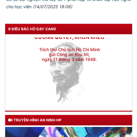
cho học viên
(14/07/2025 18:06)
Đối với địch, phải
CƯƠNG QUYẾT, KHÔN KHÉO
Trích thư Chủ tịch Hồ Chí Minh
6 ĐIỀU BÁC HỒ DẠY CAND
gửi Công an Khu XII,
ngày 11 tháng 3 năm 1948.
TRUYỀN HÌNH AN NINH HP