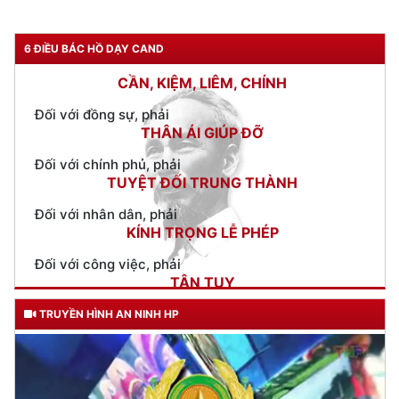
Đối với tự mình, phải
CẦN, KIỆM, LIÊM, CHÍNH
6 ĐIỀU BÁC HỒ DẠY CAND
Đối với đồng sự, phải
THÂN ÁI GIÚP ĐỠ
Đối với chính phủ, phải
TUYỆT ĐỐI TRUNG THÀNH
Đối với nhân dân, phải
KÍNH TRỌNG LỄ PHÉP
Đối với công việc, phải
TẬN TỤY
Đối với địch, phải
CƯƠNG QUYẾT, KHÔN KHÉO
Trích thư Chủ tịch Hồ Chí Minh
TRUYỀN HÌNH AN NINH HP
gửi Công an Khu XII,
ngày 11 tháng 3 năm 1948.