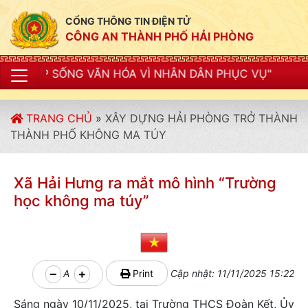
CỔNG THÔNG TIN ĐIỆN TỬ
CÔNG AN THÀNH PHỐ HẢI PHÒNG
VĂN HÓA VÌ NHÂN DÂN PHỤC VỤ"
TRANG CHỦ
»
XÂY DỰNG HẢI PHÒNG TRỞ THÀNH
THÀNH PHỐ KHÔNG MA TÚY
Xã Hải Hưng ra mắt mô hình “Trường
học không ma túy”
A
Print
Cập nhật: 11/11/2025 15:22
Sáng ngày 10/11/2025, tại Trường THCS Đoàn Kết, Ủy