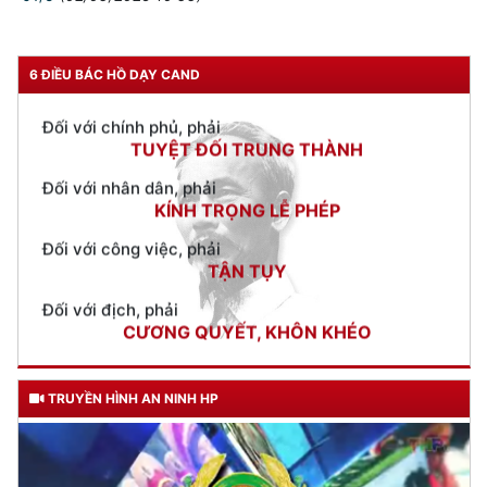
THÂN ÁI GIÚP ĐỠ
Đối với chính phủ, phải
TUYỆT ĐỐI TRUNG THÀNH
6 ĐIỀU BÁC HỒ DẠY CAND
Đối với nhân dân, phải
KÍNH TRỌNG LỄ PHÉP
Đối với công việc, phải
TẬN TỤY
Đối với địch, phải
CƯƠNG QUYẾT, KHÔN KHÉO
Trích thư Chủ tịch Hồ Chí Minh
gửi Công an Khu XII,
ngày 11 tháng 3 năm 1948.
TRUYỀN HÌNH AN NINH HP