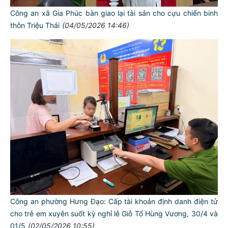
Công an xã Gia Phúc bàn giao lại tài sản cho cựu chiến binh
thôn Triệu Thái
(04/05/2026 14:46)
TƯ CÁCH
NGƯỜI CÔNG AN CÁCH MỆNH LÀ:
Đối với tự mình, phải
Công an phường Hưng Đạo: Cấp tài khoản định danh điện tử
CẦN, KIỆM, LIÊM, CHÍNH
cho trẻ em xuyên suốt kỳ nghỉ lễ Giỗ Tổ Hùng Vương, 30/4 và
Đối với đồng sự, phải
01/5
(02/05/2026 10:55)