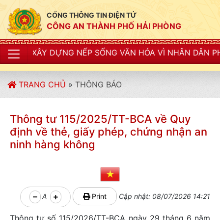
CỔNG THÔNG TIN ĐIỆN TỬ
CÔNG AN THÀNH PHỐ HẢI PHÒNG
ỰNG NẾP SỐNG VĂN HÓA VÌ NHÂN DÂN PHỤC VỤ"
TRANG CHỦ
»
THÔNG BÁO
Thông tư 115/2025/TT-BCA về Quy
định về thẻ, giấy phép, chứng nhận an
ninh hàng không
A
Print
Cập nhật: 08/07/2026 14:21
Thông tư số 115/2026/TT-BCА ngày 29 tháng 6 năm