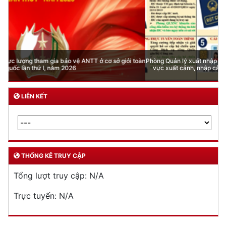
Phòng Quản lý xuất nhập cảnh: Hướng dẫn những quy định mới trong lĩnh
vực xuất cảnh, nhập cảnh của công dân việt nam từ ngày 01/7/2026
LIÊN KẾT
THỐNG KÊ TRUY CẬP
Tổng lượt truy cập:
N/A
Trực tuyến:
N/A