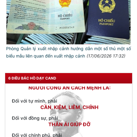
Phòng Quản lý xuất nhập cảnh hướng dẫn một số thủ một số
biểu mẫu liên quan đến xuất nhập cảnh
(17/06/2026 17:32)
TƯ CÁCH
NGƯỜI CÔNG AN CÁCH MỆNH LÀ:
6 ĐIỀU BÁC HỒ DẠY CAND
Đối với tự mình, phải
CẦN, KIỆM, LIÊM, CHÍNH
Đối với đồng sự, phải
THÂN ÁI GIÚP ĐỠ
Đối với chính phủ, phải
TUYỆT ĐỐI TRUNG THÀNH
Đối với nhân dân, phải