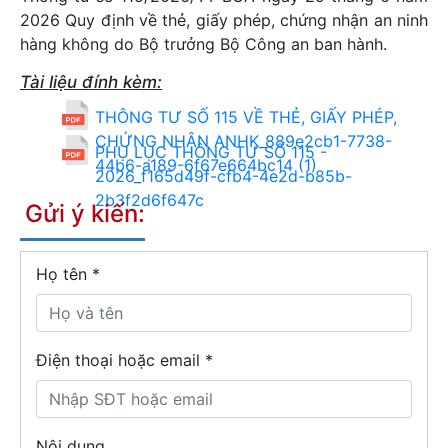
2026 Quy định về thẻ, giấy phép, chứng nhận an ninh
hàng không do Bộ trưởng Bộ Công an ban hành.
Tài liệu đính kèm:
THÔNG TƯ SỐ 115 VỀ THẺ, GIẤY PHÉP,
CHỨNG NHẬN ANHK_889e2cb1-7738-
PHỤ LỤC THÔNG TƯ SỐ 115 -
44b6-a189-6f67e664bc14 (1)
2026_f165d49f-cfb4-4e2d-b85b-
2b3f2d6f647c
Gửi ý kiến:
Họ tên
*
Điện thoại hoặc email *
Nội dung