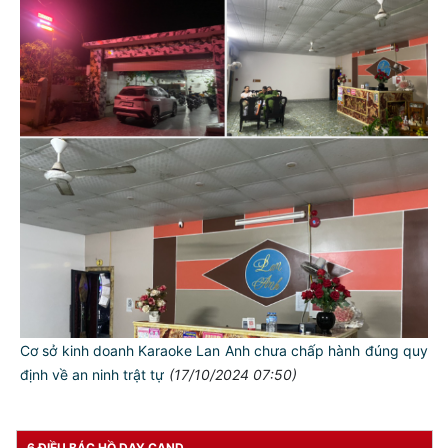
TƯ CÁCH
NGƯỜI CÔNG AN CÁCH MỆNH LÀ:
Đối với tự mình, phải
CẦN, KIỆM, LIÊM, CHÍNH
Cơ sở kinh doanh Karaoke Lan Anh chưa chấp hành đúng quy
Đối với đồng sự, phải
THÂN ÁI GIÚP ĐỠ
định về an ninh trật tự
(17/10/2024 07:50)
Đối với chính phủ, phải
TUYỆT ĐỐI TRUNG THÀNH
6 ĐIỀU BÁC HỒ DẠY CAND