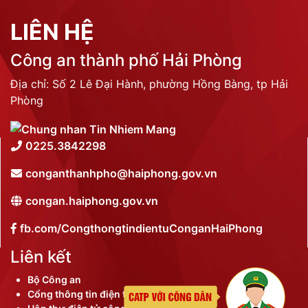
LIÊN HỆ
Công an thành phố Hải Phòng
Địa chỉ: Số 2 Lê Đại Hành, phường Hồng Bàng, tp Hải
Phòng
0225.3842298
conganthanhpho@haiphong.gov.vn
congan.haiphong.gov.vn
fb.com/CongthongtindientuConganHaiPhong
Liên kết
Bộ Công an
Cổng thông tin điện tử thành phố