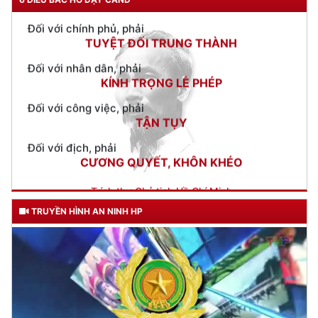
Đối với nhân dân, phải
KÍNH TRỌNG LỄ PHÉP
Đối với công việc, phải
TẬN TỤY
Đối với địch, phải
CƯƠNG QUYẾT, KHÔN KHÉO
Trích thư Chủ tịch Hồ Chí Minh
gửi Công an Khu XII,
ngày 11 tháng 3 năm 1948.
TRUYỀN HÌNH AN NINH HP