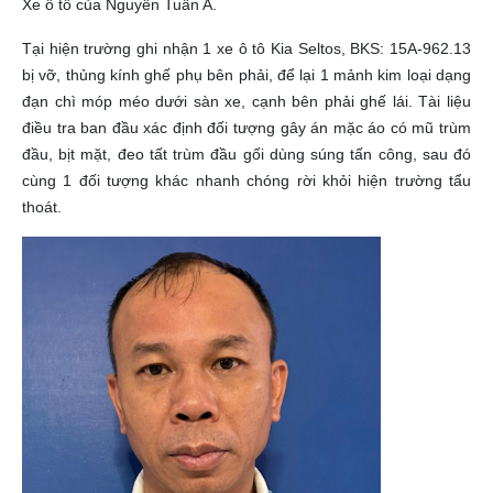
Xe ô tô của Nguyễn Tuấn A.
Tại hiện trường ghi nhận 1 xe ô tô Kia Seltos, BKS: 15A-962.13
bị vỡ, thủng kính ghế phụ bên phải, để lại 1 mảnh kim loại dạng
đạn chì móp méo dưới sàn xe, cạnh bên phải ghế lái. Tài liệu
điều tra ban đầu xác định đối tượng gây án mặc áo có mũ trùm
đầu, bịt mặt, đeo tất trùm đầu gối dùng súng tấn công, sau đó
cùng 1 đối tượng khác nhanh chóng rời khỏi hiện trường tẩu
thoát.