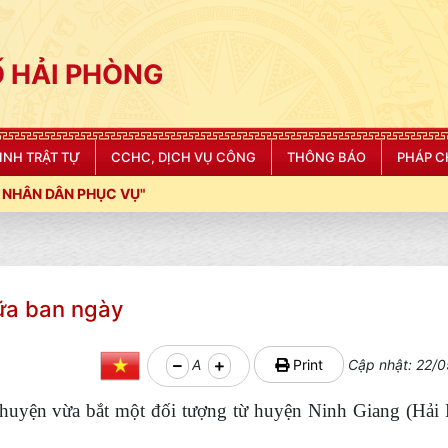
 HẢI PHÒNG
NINH TRẬT TỰ
CCHC, DỊCH VỤ CÔNG
THÔNG BÁO
PHÁP C
VỤ"
ữa ban ngày
A
Print
Cập nhật: 22/0
 huyện vừa bắt một đối tượng từ huyện Ninh Giang (Hải