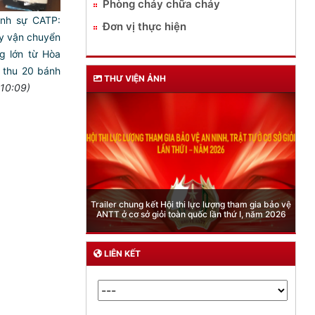
Phòng cháy chữa cháy
ình sự CATP:
Đơn vị thực hiện
y vận chuyển
g lớn từ Hòa
 thu 20 bánh
THƯ VIỆN ẢNH
 10:09)
Phòng Quản lý xuất nhập cảnh: Hướng dẫn những
lực lượng tham gia bảo vệ
quy định mới trong lĩnh vực xuất cảnh, nhập cảnh
uốc lần thứ I, năm 2026
của công dân việt nam từ ngày 01/7/2026
LIÊN KẾT