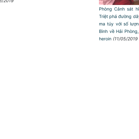
5/2019
Phòng Cảnh sát h
Triệt phá đường dâ
ma túy với số lượn
Bình về Hải Phòng,
heroin
(11/05/2019
Trailer chung kết Hội thi 
ANTT ở cơ sở giỏi toàn q