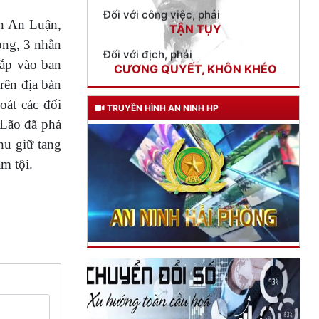
Đối với địch, phải
ôn An Luận,
CƯƠNG QUYẾT, KHÔN KHÉO
ong, 3 nhẫn
cắp vào ban
Trích thư Chủ tịch Hồ Chí Minh
gửi Công an Khu XII,
trên địa bàn
ngày 11 tháng 3 năm 1948.
oát các đối
TRUYỀN HÌNH AN NINH HP
 Lão đã phá
hu giữ tang
m tội.