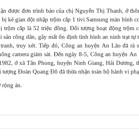
ận được đơn trình báo của chị Nguyễn Thị Thanh, ở th
 bị kẻ gian đột nhập trộm cắp 1 tivi Samsung màn hình c
 bị trộm cắp là 52 triệu đồng. Đối tượng hoạt động trộm 
sản công dân, gây mất ổn định tình hình an ninh trạt tự 
ranh, truy xét. Tiếp đó, Công an huyện An Lão đã rà s
 thống camera giám sát. Đến ngày 8-5, Công an huyện An
1982, ở xã Tân Phong, huyện Ninh Giang, Hải Dương, t
đối tượng Đoàn Quang Đô đã thừa nhận toàn bộ hành vi phạ
ở rộng án.