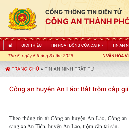
CỔNG THÔNG TIN ĐIỆN TỬ
CÔNG AN THÀNH PHỐ
GIỚI THIỆU
TIN HOẠT ĐỘNG CỦA CATP
TIN AN 
Thứ 5, ngày 6 tháng 8 năm 2026
 ĐIỀU LỆNH; XÂY DỰNG NẾP SỐNG VĂN HÓA VÌ NHÂN DÂN PHỤC 
TRANG CHỦ
»
TIN AN NINH TRẬT TỰ
Công an huyện An Lão: Bắt trộm cắp gi
Theo thông tin từ Công an huyện An Lão, Công an
sang xã An Tiến, huyện An Lão, trộm cắp tài sản.