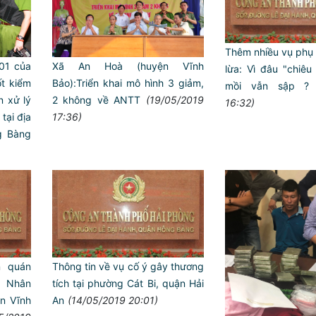
Thêm nhiều vụ phụ n
Xã An Hoà (huyện Vĩnh
01 của
lừa: Vì đâu "chiêu
Bảo):Triển khai mô hình 3 giảm,
t kiểm
mồi vẫn sập ?
2 không về ANTT
(19/05/2019
n xử lý
16:32)
17:36)
ại địa
g Bàng
 quán
Thông tin về vụ cố ý gây thương
ôn Nhân
tích tại phường Cát Bi, quận Hải
n Vĩnh
An
(14/05/2019 20:01)