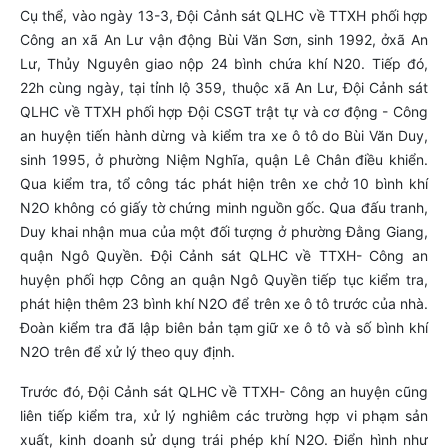
Cụ thể, vào ngày 13-3, Đội Cảnh sát QLHC về TTXH phối hợp
Công an xã An Lư vận động Bùi Văn Sơn, sinh 1992, ởxã An
Lư, Thủy Nguyên giao nộp 24 bình chứa khí N20. Tiếp đó,
22h cùng ngày, tại tỉnh lộ 359, thuộc xã An Lư, Đội Cảnh sát
QLHC về TTXH phối hợp Đội CSGT trật tự và cơ động - Công
an huyện tiến hành dừng và kiểm tra xe ô tô do Bùi Văn Duy,
sinh 1995, ở phường Niệm Nghĩa, quận Lê Chân điều khiển.
Qua kiểm tra, tổ công tác phát hiện trên xe chở 10 bình khí
N2O không có giấy tờ chứng minh nguồn gốc. Qua đấu tranh,
Duy khai nhận mua của một đối tượng ở phường Đằng Giang,
quận Ngô Quyền. Đội Cảnh sát QLHC về TTXH- Công an
huyện phối hợp Công an quận Ngô Quyền tiếp tục kiểm tra,
phát hiện thêm 23 bình khí N2O để trên xe ô tô trước của nhà.
Đoàn kiểm tra đã lập biên bản tạm giữ xe ô tô và số bình khí
N2O trên để xử lý theo quy định.
Trước đó, Đội Cảnh sát QLHC về TTXH- Công an huyện cũng
liên tiếp kiểm tra, xử lý nghiêm các trường hợp vi phạm sản
xuất, kinh doanh sử dụng trái phép khí N2O. Điển hình như