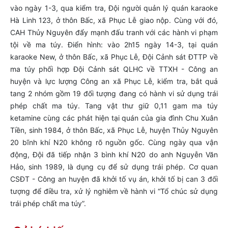
vào ngày 1-3, qua kiểm tra, Đội người quản lý quán karaoke
Hà Linh 123, ở thôn Bấc, xã Phục Lễ giao nộp. Cùng với đó,
CAH Thủy Nguyên đẩy mạnh đấu tranh với các hành vi phạm
tội về ma túy. Điển hình: vào 2h15 ngày 14-3, tại quán
karaoke New, ở thôn Bấc, xã Phục Lễ, Đội Cảnh sát ĐTTP về
ma túy phối hợp Đội Cảnh sát QLHC về TTXH - Công an
huyện và lực lượng Công an xã Phục Lễ, kiểm tra, bắt quả
tang 2 nhóm gồm 19 đối tượng đang có hành vi sử dụng trái
phép chất ma túy. Tang vật thư giữ 0,11 gam ma túy
ketamine cùng các phát hiện tại quán của gia đình Chu Xuân
Tiền, sinh 1984, ở thôn Bấc, xã Phục Lễ, huyện Thủy Nguyên
20 bĩnh khí N20 không rõ nguồn gốc. Cùng ngày qua vận
động, Đội đã tiếp nhận 3 bình khí N20 do anh Nguyễn Văn
Hảo, sinh 1989, là dụng cụ để sử dụng trái phép. Cơ quan
CSĐT - Công an huyện đã khởi tố vụ án, khởi tố bị can 3 đối
tượng để điều tra, xử lý nghiêm về hành vi “Tổ chúc sử dụng
trái phép chất ma túy”.