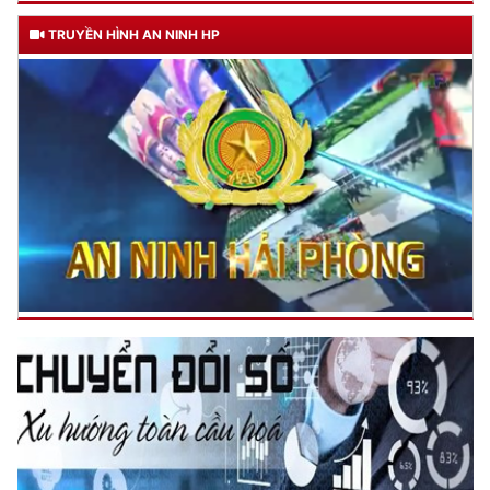
Đối với địch, phải
CƯƠNG QUYẾT, KHÔN KHÉO
TRUYỀN HÌNH AN NINH HP
Trích thư Chủ tịch Hồ Chí Minh
gửi Công an Khu XII,
ngày 11 tháng 3 năm 1948.