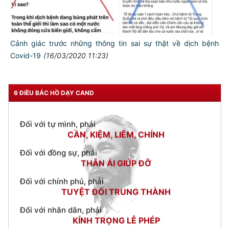
Cảnh giác trước những thông tin sai sự thật về dịch bệnh
Covid-19
(16/03/2020 11:23)
TƯ CÁCH
NGƯỜI CÔNG AN CÁCH MỆNH LÀ:
Đối với tự mình, phải
6 ĐIỀU BÁC HỒ DẠY CAND
CẦN, KIỆM, LIÊM, CHÍNH
Đối với đồng sự, phải
THÂN ÁI GIÚP ĐỠ
Đối với chính phủ, phải
TUYỆT ĐỐI TRUNG THÀNH
Đối với nhân dân, phải
KÍNH TRỌNG LỄ PHÉP
Đối với công việc, phải
TẬN TỤY