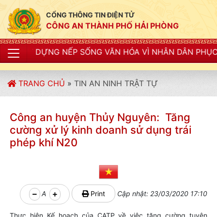
CỔNG THÔNG TIN ĐIỆN TỬ
CÔNG AN THÀNH PHỐ HẢI PHÒNG
NẾP SỐNG VĂN HÓA VÌ NHÂN DÂN PHỤC VỤ"
TRANG CHỦ
»
TIN AN NINH TRẬT TỰ
Công an huyện Thủy Nguyên: Tăng
cường xử lý kinh doanh sử dụng trái
phép khí N20
A
Print
Cập nhật: 23/03/2020 17:10
Thực hiện Kế hoạch của CATP về việc tăng cường tuyên