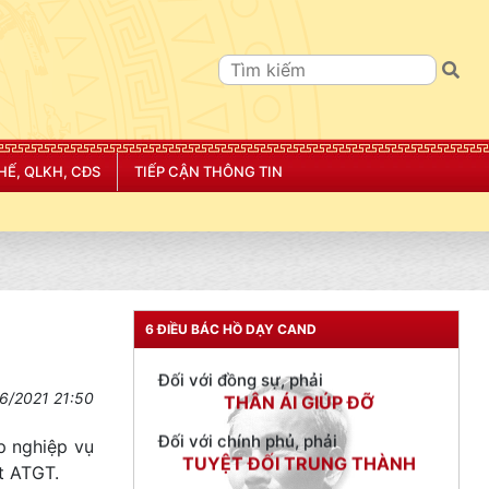
TƯ CÁCH
HẾ, QLKH, CĐS
TIẾP CẬN THÔNG TIN
NGƯỜI CÔNG AN CÁCH MỆNH LÀ:
Đối với tự mình, phải
CẦN, KIỆM, LIÊM, CHÍNH
Đối với đồng sự, phải
THÂN ÁI GIÚP ĐỠ
6 ĐIỀU BÁC HỒ DẠY CAND
Đối với chính phủ, phải
TUYỆT ĐỐI TRUNG THÀNH
6/2021 21:50
Đối với nhân dân, phải
KÍNH TRỌNG LỄ PHÉP
p nghiệp vụ
t ATGT.
Đối với công việc, phải