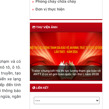
Phòng cháy chữa cháy
Đơn vị thực hiện
THƯ VIỆN ẢNH
 phạm và có
ô tô, ô tô.
Phòng Quản lý xuất nhập cảnh: Hướng dẫn những
quy định mới trong lĩnh vực xuất cảnh, nhập cảnh
 truyền, tạo
của công dân việt nam từ ngày 01/7/2026
hiển xe lạng
iếp đến tính
LIÊN KẾT
i thông báo
g ngừa, ngăn