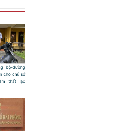
g bộ-đường
ện cho chủ sở
ăm thất lạc