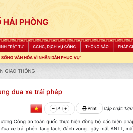
 HẢI PHÒNG
NINH TRẬT TỰ
CCHC, DỊCH VỤ CÔNG
THÔNG BÁO
PHÁP C
N PHỤC VỤ"
N GIAO THÔNG
ạng đua xe trái phép
A
Print
Cập nhật: 12/0
 lượng Công an toàn quốc thực hiện đồng bộ các biện phá
ức đua xe trái phép, lãng lách, đánh võng…gây mất ANTT, mấ