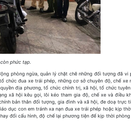
 còn phức tạp.
ộng phòng ngừa, quản lý chặt chẽ những đối tượng đã vi
tổ chức đua xe trái phép, những cơ sở chuyên độ, chế xe m
uyền địa phương, tổ chức chính trị, xã hội, tổ chức tuyên
ạng xã hội kêu gọi, lôi kéo tham gia độ, chế xe và điều k
hính bản thân đối tượng, gia đình và xã hội, đe doạ trực t
giáo dục con em tránh xa nạn đua xe trái phép hoặc kịp thờ
thay đổi cấu hình, độ chế lại phương tiện để kịp thời phòn