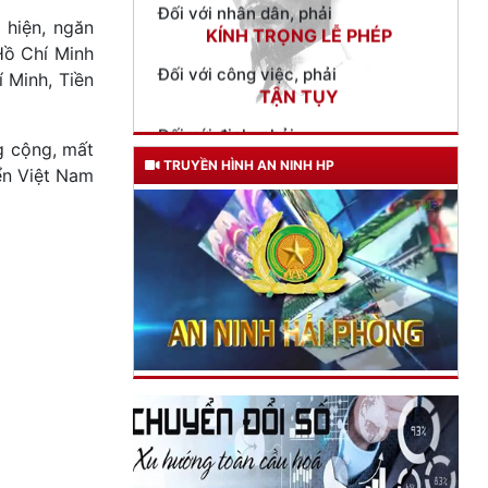
TẬN TỤY
 hiện, ngăn
Hồ Chí Minh
Đối với địch, phải
CƯƠNG QUYẾT, KHÔN KHÉO
 Minh, Tiền
Trích thư Chủ tịch Hồ Chí Minh
gửi Công an Khu XII,
ng cộng, mất
ngày 11 tháng 3 năm 1948.
TRUYỀN HÌNH AN NINH HP
yển Việt Nam