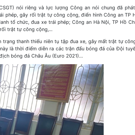
(CSGT) nói riêng và lực lượng Công an nói chung đã phát
rái phép, gây rối trật tự công cộng, điển hình Công an TP 
 danh tổ chức, đua xe trái phép; Công an Hà Nội, TP Hồ Chí
ối trật tự công cộng,...
h trạng thanh thiếu niên tụ tập đua xe, gây mất trật tự cô
 này là thời điểm diễn ra các trận đấu bóng đá của Đội tu
ô địch bóng đá Châu Âu (Euro 2021)…