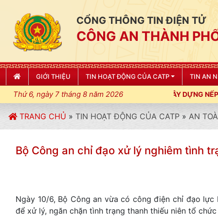
CỔNG THÔNG TIN ĐIỆN TỬ
CÔNG AN THÀNH PHỐ
GIỚI THIỆU
TIN HOẠT ĐỘNG CỦA CATP
TIN AN 
Thứ 6, ngày 7 tháng 8 năm 2026
 CƯƠNG, ĐIỀU LỆNH; XÂY DỰNG NẾP SỐNG VĂN HÓA VÌ NHÂN DÂ
TRANG CHỦ
»
TIN HOẠT ĐỘNG CỦA CATP
»
AN TOÀ
Bộ Công an chỉ đạo xử lý nghiêm tình tr
Ngày 10/6, Bộ Công an vừa có công điện chỉ đạo lực
để xử lý, ngăn chặn tình trạng thanh thiếu niên tổ ch