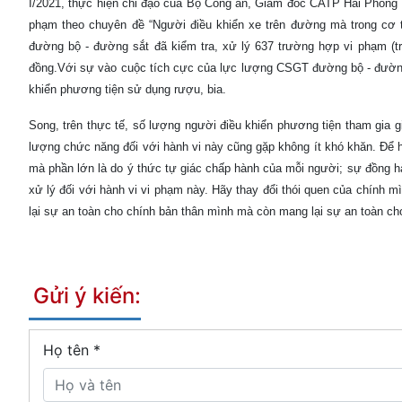
I/2021, thực hiện chỉ đạo của Bộ Công an, Giám đốc CATP Hải Phòng đ
phạm theo chuyên đề “Người điều khiển xe trên đường mà trong cơ 
đường bộ - đường sắt đã kiểm tra, xử lý 637 trường hợp vi phạm (tr
đồng.Với sự vào cuộc tích cực của lực lượng CSGT đường bộ - đường s
khiển phương tiện sử dụng rượu, bia.
Song, trên thực tế, số lượng người điều khiển phương tiện tham gia gi
lượng chức năng đối với hành vi này cũng gặp không ít khó khăn. Để
mà phần lớn là do ý thức tự giác chấp hành của mỗi người; sự đồng hà
xử lý đối với hành vi vi phạm này. Hãy thay đổi thói quen của chính m
lại sự an toàn cho chính bản thân mình mà còn mang lại sự an toàn ch
Gửi ý kiến:
Họ tên
*