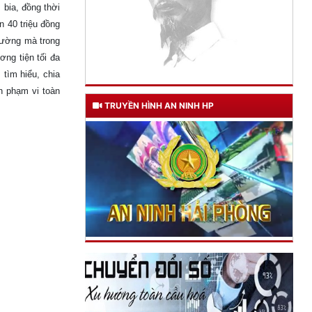
 bia, đồng thời
n 40 triệu đồng
 đường mà trong
ơng tiện tối đa
 tìm hiểu, chia
n phạm vi toàn
TRUYỀN HÌNH AN NINH HP