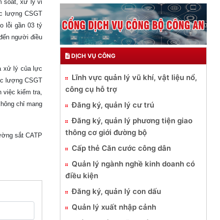
 soát, xử lý vi
lực lượng CSGT
 lỗi gần 03 tỷ
đến người điều
DỊCH VỤ CÔNG
a xử lý của lực
Lĩnh vực quản lý vũ khí, vật liệu nổ,
lực lượng CSGT
công cụ hỗ trợ
 việc kiểm tra,
 không chỉ mang
Đăng ký, quản lý cư trú
Đăng ký, quản lý phương tiện giao
thông cơ giới đường bộ
ường sắt CATP
Cấp thẻ Căn cước công dân
Quản lý ngành nghề kinh doanh có
điều kiện
Đăng ký, quản lý con dấu
Quản lý xuất nhập cảnh