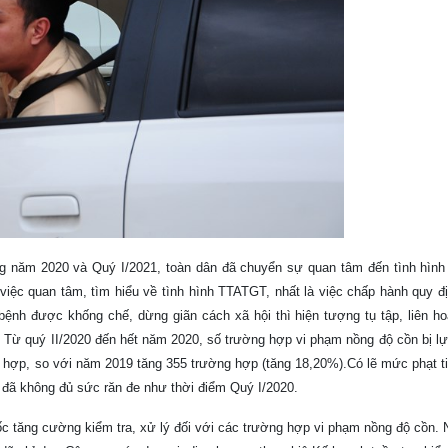
ong năm 2020 và Quý I/2021, toàn dân đã chuyển sự quan tâm đến tình hình 
việc quan tâm, tìm hiểu về tình hình TTATGT, nhất là việc chấp hành quy đ
h bệnh được khống chế, dừng giãn cách xã hội thì hiện tượng tụ tập, liên 
i. Từ quý II/2020 đến hết năm 2020, số trường hợp vi phạm nồng độ cồn bị 
 hợp, so với năm 2019 tăng 355 trường hợp (tăng 18,20%).Có lẽ mức phạt ti
đã không đủ sức răn đe như thời điểm Quý I/2020.
ốc tăng cường kiểm tra, xử lý đối với các trường hợp vi phạm nồng độ cồn.