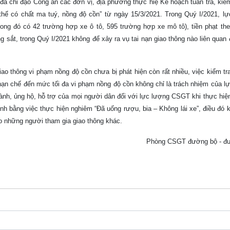
ã chỉ đạo Công an các đơn vị, địa phương thực hiệ Kế hoạch tuần tra, kiểm
thể có chất ma tuý, nồng độ cồn” từ ngày 15/3/2021. Trong Quý I/2021, 
ong đó có 42 trường hợp xe ô tô, 595 trường hợp xe mô tô), tiền phạt theo
ắt, trong Quý I/2021 không để xảy ra vụ tai nạn giao thông nào liên quan 
ao thông vi phạm nồng độ cồn chưa bị phát hiện còn rất nhiều, việc kiểm tr
 hạn chế đến mức tối đa vi phạm nồng độ cồn không chỉ là trách nhiệm của 
nh, ủng hộ, hỗ trợ của mọi người dân đối với lực lượng CSGT khi thực hiện
ình bằng việc thực hiện nghiêm “Đã uống rượu, bia – Không lái xe”, điều đó
o những người tham gia giao thông khác.
Phòng CSGT đường bộ - đ