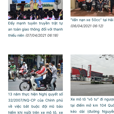
“Vấn nạn xe 50cc” tại Hả
Đẩy mạnh tuyên truyền trật tự
(06/04/2021 06:12)
an toàn giao thông đối với thanh
thiếu niên
(07/04/2021 06:18)
13 năm thực hiện Nghị quyết số
Xe mô tô “vô tư” đi ngượ
32/2007/NQ-CP của Chính phủ
tại điểm mở km 104 Quố
về việc bắt buộc đội mũ bảo
kéo dài (đường Nguyễ
hiểm khi ngồi trên xe mô tô, xe