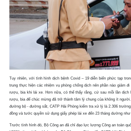
Tuy nhiên, với tình hình dịch bệnh Covid – 19 diễn biến phức tạp tr
trung thực hiện các nhiệm vụ phòng chống dịch nên phần nào giảm đi 
rượu, bia khi lái xe. Hơn nữa, có thể thấy rằng, cứ sau mỗi lần dịc
rượu, bia để chúc mừng đã trở thành tâm lý chung của không ít ngườ
đường bộ - đường sắt, CATP Hải Phòng kiểm tra xử lý là 2.306 trường
đồng và tước quyền sử dụng giấy phép lái xe đến 23 tháng dường như 
Trước tình hình đó, Bộ Công an đã chỉ đạo lực lượng Công an toàn qu