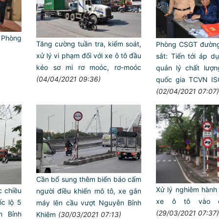
i Phòng
Tăng cường tuần tra, kiểm soát,
Phòng CSGT đường
xử lý vi phạm đối với xe ô tô đầu
sắt: Tiến tới áp d
kéo sơ mi rơ moóc, rơ-moóc
quản lý chất lượ
(04/04/2021 09:36)
quốc gia TCVN I
(02/04/2021 07:07)
Cần bổ sung thêm biển báo cấm
Xử lý nghiêm hành 
c chiều
người điều khiển mô tô, xe gắn
xe ô tô vào 
c lộ 5
máy lên cầu vượt Nguyễn Bỉnh
(29/03/2021 07:37)
n Bỉnh
Khiêm
(30/03/2021 07:13)