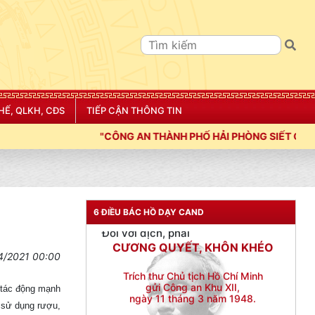
CẦN, KIỆM, LIÊM, CHÍNH
Đối với đồng sự, phải
THÂN ÁI GIÚP ĐỠ
Đối với chính phủ, phải
TUYỆT ĐỐI TRUNG THÀNH
HẾ, QLKH, CĐS
TIẾP CẬN THÔNG TIN
Đối với nhân dân, phải
KÍNH TRỌNG LỄ PHÉP
CÔNG AN THÀNH PHỐ HẢI PHÒNG SIẾT CHẶT KỶ LUẬT, KỶ CƯƠNG
Đối với công việc, phải
TẬN TỤY
Đối với địch, phải
CƯƠNG QUYẾT, KHÔN KHÉO
6 ĐIỀU BÁC HỒ DẠY CAND
Trích thư Chủ tịch Hồ Chí Minh
gửi Công an Khu XII,
4/2021 00:00
ngày 11 tháng 3 năm 1948.
 tác động mạnh
i sử dụng rượu,