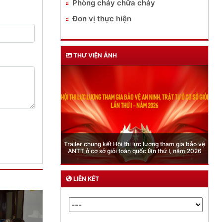
Phòng cháy chữa cháy
Đơn vị thực hiện
THƯ VIỆN ẢNH
Phòng Quản lý xuất nhập cảnh: Hướng dẫn những
quy định mới trong lĩnh vực xuất cảnh, nhập cảnh
của công dân việt nam từ ngày 01/7/2026
LIÊN KẾT