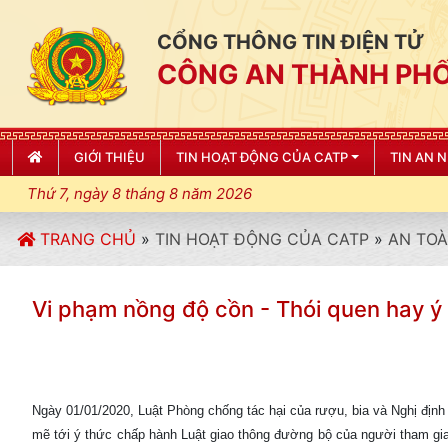
CỔNG THÔNG TIN ĐIỆN TỬ
CÔNG AN THÀNH PHỐ
GIỚI THIỆU
TIN HOẠT ĐỘNG CỦA CATP
TIN AN 
Thứ 7, ngày 8 tháng 8 năm 2026
TRANG CHỦ
»
TIN HOẠT ĐỘNG CỦA CATP
»
AN TOÀ
Vi phạm nồng độ cồn - Thói quen hay ý
Ngày 01/01/2020, Luật Phòng chống tác hại của rượu, bia và Nghị địn
mẽ tới ý thức chấp hành Luật giao thông đường bộ của người tham gia