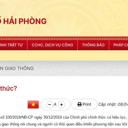
 HẢI PHÒNG
NINH TRẬT TỰ
CCHC, DỊCH VỤ CÔNG
THÔNG BÁO
PHÁP C
"
N GIAO THÔNG
 thức?
A
Print
Cập nhật: 08/0
h số 100/2019/NĐ-CP ngày 30/12/2019 của Chính phủ chính thức có hiệu lực,
 giao thông nói chung và người có thói quen điều khiển phương tiện sau kh