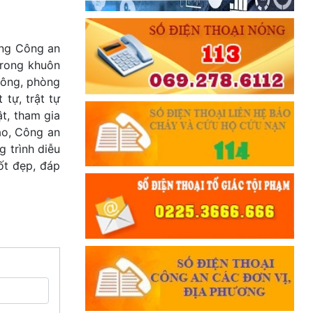
ăng Công an
trong khuôn
hông, phòng
 tự, trật tự
t, tham gia
cao, Công an
 trình diễu
ốt đẹp, đáp