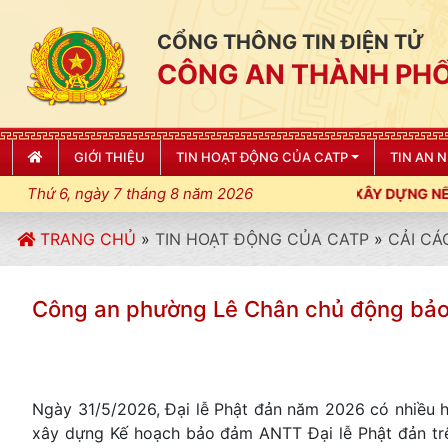
CỔNG THÔNG TIN ĐIỆN TỬ
CÔNG AN THÀNH PHỐ
GIỚI THIỆU
TIN HOẠT ĐỘNG CỦA CATP
TIN AN 
Thứ 6, ngày 7 tháng 8 năm 2026
 LUẬT, KỶ CƯƠNG, ĐIỀU LỆNH; XÂY DỰNG NẾP SỐNG VĂN HÓA V
TRANG CHỦ
»
TIN HOẠT ĐỘNG CỦA CATP
»
CẢI CÁ
Công an phường Lê Chân chủ động bảo
Ngày 31/5/2026, Đại lễ Phật đản năm 2026 có nhiều 
xây dựng Kế hoạch bảo đảm ANTT Đại lễ Phật đản trê