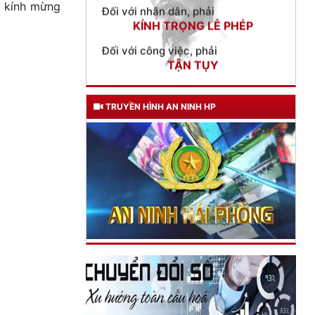
a kính mừng
Đối với công việc, phải
TẬN TỤY
Đối với địch, phải
CƯƠNG QUYẾT, KHÔN KHÉO
Trích thư Chủ tịch Hồ Chí Minh
TRUYỀN HÌNH AN NINH HP
gửi Công an Khu XII,
ngày 11 tháng 3 năm 1948.