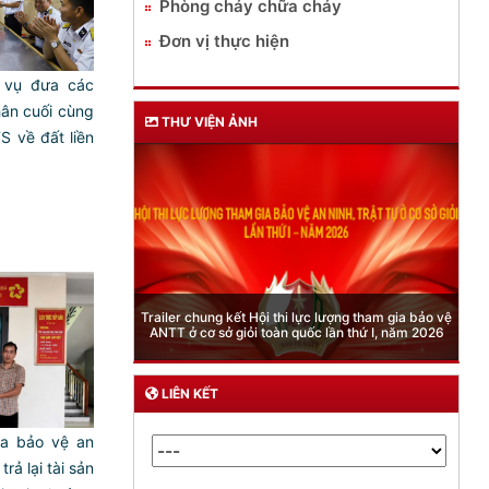
Phòng cháy chữa cháy
Đơn vị thực hiện
 vụ đưa các
hân cuối cùng
THƯ VIỆN ẢNH
 về đất liền
Phòng Quản lý xuất nhập cảnh: Hướng dẫn những
c lượng tham gia bảo vệ
quy định mới trong lĩnh vực xuất cảnh, nhập cảnh
c lần thứ I, năm 2026
của công dân việt nam từ ngày 01/7/2026
LIÊN KẾT
ia bảo vệ an
trả lại tài sản