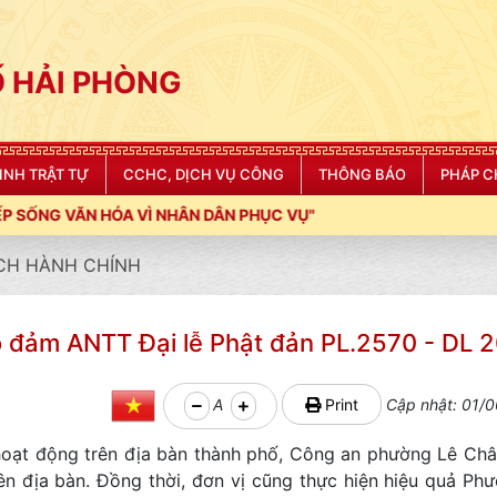
 HẢI PHÒNG
NINH TRẬT TỰ
CCHC, DỊCH VỤ CÔNG
THÔNG BÁO
PHÁP C
Ì NHÂN DÂN PHỤC VỤ"
CH HÀNH CHÍNH
 đảm ANTT Đại lễ Phật đản PL.2570 - DL 
A
Print
Cập nhật: 01/0
hoạt động trên địa bàn thành phố, Công an phường Lê Ch
n địa bàn. Đồng thời, đơn vị cũng thực hiện hiệu quả Ph