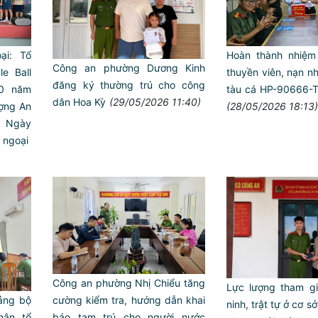
ại: Tổ
Hoàn thành nhiệm
Công an phường Dương Kinh
le Ball
thuyền viên, nạn n
đăng ký thường trú cho công
0 năm
tàu cá HP-90666-TS
dân Hoa Kỳ
(29/05/2026 11:40)
ượng An
(28/05/2026 18:13)
m Ngày
i ngoại
Trailer chung kết Hội thi lự
ANTT ở cơ sở giỏi toàn quố
Công an phường Nhị Chiểu tăng
Lực lượng tham g
ảng bộ
cường kiểm tra, hướng dẫn khai
ninh, trật tự ở cơ sở 
hân tổ
báo tạm trú cho người nước