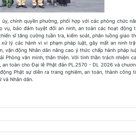
ủy, chính quyền phường, phối hợp với các phòng chức n
p vụ, bảo đảm tuyệt đối an ninh, an toàn các hoạt động 
chiến sĩ tăng cường tuần tra, kiểm soát, phân luồng giao t
 xử lý các hành vi vi phạm pháp luật, gây mất an ninh trật
n, vận động Nhân dân nâng cao ý thức chấp hành pháp luậ
Hải Phòng văn minh, thân thiện. Với tinh thần trách nhiệm 
 an toàn cho Đại lễ Phật đản PL.2570 - DL 2026 và chương
động Phật sự diễn ra trang nghiêm, an toàn, thành công t
ử và Nhân dân.