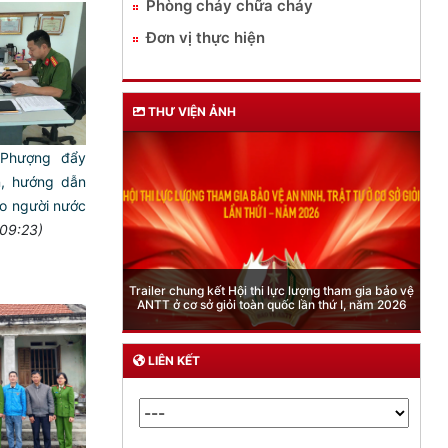
Phòng cháy chữa cháy
Đơn vị thực hiện
THƯ VIỆN ẢNH
Phượng đẩy
n, hướng dẫn
ho người nước
09:23)
Phòng Quản lý xuất nhập cảnh: Hướng dẫn những
 lượng tham gia bảo vệ
quy định mới trong lĩnh vực xuất cảnh, nhập cảnh
 lần thứ I, năm 2026
của công dân việt nam từ ngày 01/7/2026
LIÊN KẾT