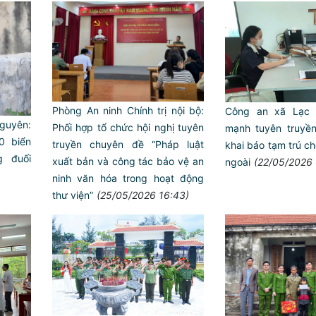
Phòng An ninh Chính trị nội bộ:
Công an xã Lạc 
guyên:
Phối hợp tổ chức hội nghị tuyên
mạnh tuyên truyề
0 biển
truyền chuyên đề “Pháp luật
khai báo tạm trú c
g đuối
xuất bản và công tác bảo vệ an
ngoài
(22/05/2026 
ninh văn hóa trong hoạt động
thư viện”
(25/05/2026 16:43)
Trailer chung kết Hội thi lực
ANTT ở cơ sở giỏi toàn quốc