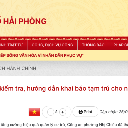
 HẢI PHÒNG
NINH TRẬT TỰ
CCHC, DỊCH VỤ CÔNG
THÔNG BÁO
PHÁP C
Ì NHÂN DÂN PHỤC VỤ"
CH HÀNH CHÍNH
iểm tra, hướng dẫn khai báo tạm trú cho 
A
Print
Cập nhật: 25/0
tăng cường hiệu quả quản lý cư trú, Công an phường Nhị Chiểu đã thà