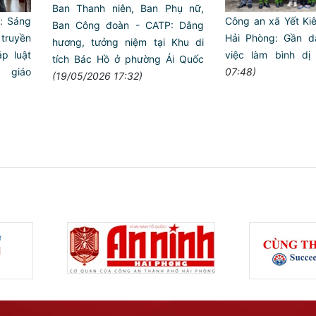
Ban Thanh niên, Ban Phụ nữ,
: Sáng
Công an xã Yết Kiê
Ban Công đoàn - CATP: Dâng
 truyền
Hải Phòng: Gần d
hương, tưởng niệm tại Khu di
p luật
việc làm bình dị
tích Bác Hồ ở phường Ái Quốc
 giáo
07:48)
(19/05/2026 17:32)