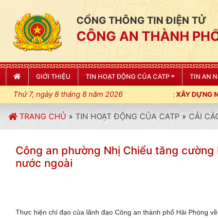
CỔNG THÔNG TIN ĐIỆN TỬ
CÔNG AN THÀNH PHỐ
GIỚI THIỆU
TIN HOẠT ĐỘNG CỦA CATP
TIN AN 
Thứ 7, ngày 8 tháng 8 năm 2026
Ỷ LUẬT, KỶ CƯƠNG, ĐIỀU LỆNH; XÂY DỰNG NẾP SỐNG VĂN HÓA V
TRANG CHỦ
»
TIN HOẠT ĐỘNG CỦA CATP
»
CẢI CÁ
Công an phường Nhị Chiểu tăng cường k
nước ngoài
Thực hiện chỉ đạo của lãnh đạo Công an thành phố Hải Phòng về 