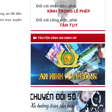
Đối với công việc, phải
TẬN TỤY
ng an đã tiến
ềm trực tuyến
Đối với địch, phải
CƯƠNG QUYẾT, KHÔN KHÉO
Trích thư Chủ tịch Hồ Chí Minh
TRUYỀN HÌNH AN NINH HP
gửi Công an Khu XII,
ngày 11 tháng 3 năm 1948.