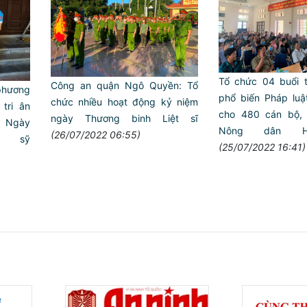
Tổ chức 04 buổi t
Công an quận Ngô Quyền: Tổ
 phương
phổ biến Pháp lu
chức nhiều hoạt động kỷ niệm
 tri ân
cho 480 cán bộ, 
ngày Thương binh Liệt sĩ
 Ngày
Nông dân H
(26/07/2022 06:55)
ệt sỹ
(25/07/2022 16:41)