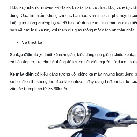
Hiện nay trên thị trường có rất nhiều các loại xe đạp điện, xe máy 
dùng. Qua tìm hiểu, không chỉ các bạn học sinh mà các phụ huynh cò
Luật giao thông đường bộ về độ tuổi sử dụng của từng loại phương tiện
hơn về các loại xe này khi tham gia giao thông một cách an toàn nhất.
Về thiết kế
Xe đạp điện
được thiết kế đơn giản, kiểu dáng gần giống chiếc xe đạp
có bàn đạptrợ lực cho hệ thống để khi xe hết điện người sử dụng có th
Xe máy điện
có kiểu dáng tương đối giống xe máy nhưng hoạt động bằn
xe hết điện thì không thể điều khiển được, đây cũng là điểm bất lợi 
vận tốc trung bình từ 35-60km/h