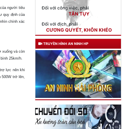
Đối với địch, phải
 của người tiêu
CƯƠNG QUYẾT, KHÔN KHÉO
ư quy định của
 nhìn chính xác
Trích thư Chủ tịch Hồ Chí Minh
gửi Công an Khu XII,
ngày 11 tháng 3 năm 1948.
TRUYỀN HÌNH AN NINH HP
rở xuống và còn
 bình 25km/h.
trợ lực nên khi
h 500W trở lên,