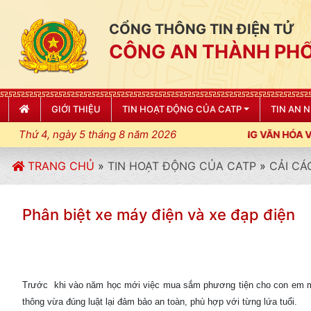
CỔNG THÔNG TIN ĐIỆN TỬ
CÔNG AN THÀNH PHỐ
GIỚI THIỆU
TIN HOẠT ĐỘNG CỦA CATP
TIN AN 
Thứ 4, ngày 5 tháng 8 năm 2026
 LỆNH; XÂY DỰNG NẾP SỐNG VĂN HÓA VÌ NHÂN DÂN PHỤC VỤ"
TRANG CHỦ
»
TIN HOẠT ĐỘNG CỦA CATP
»
CẢI CÁ
Phân biệt xe máy điện và xe đạp điện
Trước khi vào năm học mới việc mua sắm phương tiện cho con em mìn
thông vừa đúng luật lại đảm bảo an toàn, phù hợp với từng lứa tuổi.