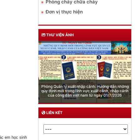
Phòng cháy chữa cháy
Đơn vị thực hiện
THƯ VIỆN ẢNH
Cảnh báo việc sử dụng “Pod chill” chứa Etomidate
LIÊN KẾT
các em học sinh