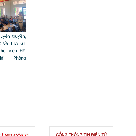
uyên truyền,
ật về TTATGT
hội viên Hội
ải Phòng