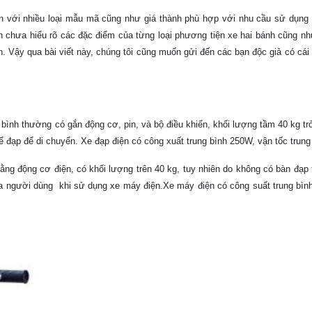
điện với nhiều loại mẫu mã cũng như giá thành phù hợp với nhu cầu sử dụng
n chưa hiểu rõ các đặc điểm của từng loại phương tiện xe hai bánh cũng nh
. Vậy qua bài viết này, chúng tôi cũng muốn gửi đến các bạn độc giả có cái
 bình thường có gắn động cơ, pin, và bộ điều khiển, khối lượng tầm 40 kg t
ể đạp để di chuyển. Xe đạp điện có công xuất trung bình 250W, vận tốc trung
g động cơ điện, có khối lượng trên 40 kg, tuy nhiên do không có bàn đạp 
của người dùng khi sử dụng xe máy điện.Xe máy điện có công suất trung bìn