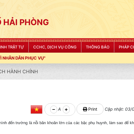
 HẢI PHÒNG
NINH TRẬT TỰ
CCHC, DỊCH VỤ CÔNG
THÔNG BÁO
PHÁP C
CH HÀNH CHÍNH
A
Print
Cập nhật: 03/0
h đến trường là nỗi băn khoăn lớn của các bậc phụ huynh, làm sao để khi