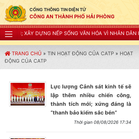
CỔNG THÔNG TIN ĐIỆN TỬ
CÔNG AN THÀNH PHỐ HẢI PHÒNG
H; XÂY DỰNG NẾP SỐNG VĂN HÓA VÌ NHÂN DÂN PHỤC VỤ
TRANG CHỦ
»
TIN HOẠT ĐỘNG CỦA CATP
»
HOẠT
ĐỘNG CỦA CATP
Lực lượng Cảnh sát kinh tế sẽ
lập thêm nhiều chiến công,
thành tích mới; xứng đáng là
“thanh bảo kiếm sắc bén”
Thời gian 08/08/2026 17:34