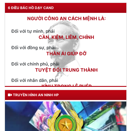
TƯ CÁCH
NGƯỜI CÔNG AN CÁCH MỆNH LÀ:
6 ĐIỀU BÁC HỒ DẠY CAND
Đối với tự mình, phải
CẦN, KIỆM, LIÊM, CHÍNH
Đối với đồng sự, phải
THÂN ÁI GIÚP ĐỠ
Đối với chính phủ, phải
TUYỆT ĐỐI TRUNG THÀNH
Đối với nhân dân, phải
KÍNH TRỌNG LỄ PHÉP
Đối với công việc, phải
TẬN TỤY
TRUYỀN HÌNH AN NINH HP
Đối với địch, phải
CƯƠNG QUYẾT, KHÔN KHÉO
Trích thư Chủ tịch Hồ Chí Minh
gửi Công an Khu XII,
ngày 11 tháng 3 năm 1948.