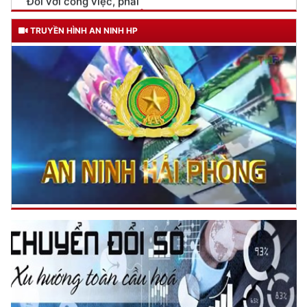
Đối với địch, phải
CƯƠNG QUYẾT, KHÔN KHÉO
TRUYỀN HÌNH AN NINH HP
Trích thư Chủ tịch Hồ Chí Minh
gửi Công an Khu XII,
ngày 11 tháng 3 năm 1948.