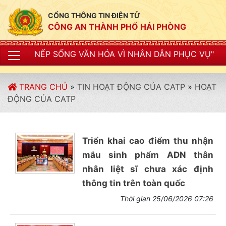
CỔNG THÔNG TIN ĐIỆN TỬ
CÔNG AN THÀNH PHỐ HẢI PHÒNG
NẾP SỐNG VĂN HÓA VÌ NHÂN DÂN PHỤC VỤ"
TRANG CHỦ
»
TIN HOẠT ĐỘNG CỦA CATP
»
HOẠT
ĐỘNG CỦA CATP
Triển khai cao điểm thu nhận
mẫu sinh phẩm ADN thân
nhân liệt sĩ chưa xác định
thông tin trên toàn quốc
Thời gian 25/06/2026 07:26