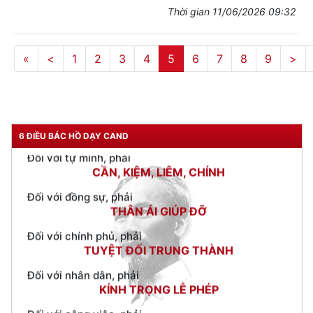
Thời gian 11/06/2026 09:32
«
<
1
2
3
4
5
6
7
8
9
>
TƯ CÁCH
NGƯỜI CÔNG AN CÁCH MỆNH LÀ:
Đối với tự mình, phải
6 ĐIỀU BÁC HỒ DẠY CAND
CẦN, KIỆM, LIÊM, CHÍNH
Đối với đồng sự, phải
THÂN ÁI GIÚP ĐỠ
Đối với chính phủ, phải
TUYỆT ĐỐI TRUNG THÀNH
Đối với nhân dân, phải
KÍNH TRỌNG LỄ PHÉP
Đối với công việc, phải
TẬN TỤY