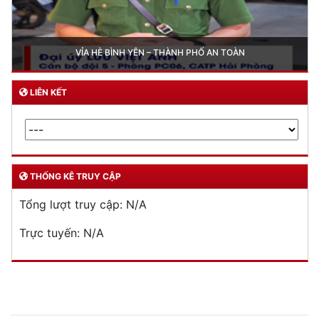
Trailer chung kết Hội thi lực lượng tham gia bảo vệ ANTT ở cơ sở giỏi toàn
quốc lần thứ I, năm 2026
LIÊN KẾT
THỐNG KÊ TRUY CẬP
Tổng lượt truy cập:
N/A
Trực tuyến:
N/A