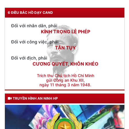
Đối với nhân dân, phải
KÍNH TRỌNG LỄ PHÉP
6 ĐIỀU BÁC HỒ DẠY CAND
Đối với công việc, phải
TẬN TỤY
Đối với địch, phải
CƯƠNG QUYẾT, KHÔN KHÉO
Trích thư Chủ tịch Hồ Chí Minh
gửi Công an Khu XII,
ngày 11 tháng 3 năm 1948.
TRUYỀN HÌNH AN NINH HP