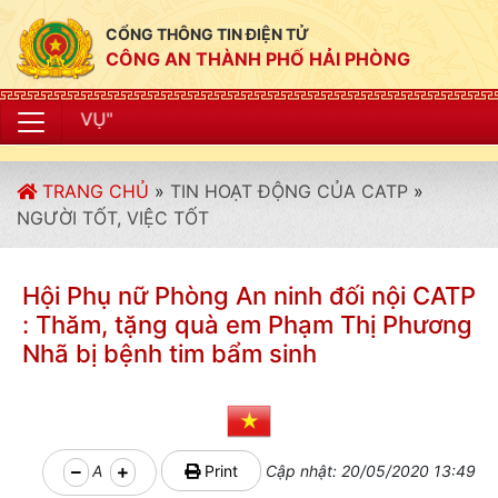
CỔNG THÔNG TIN ĐIỆN TỬ
CÔNG AN THÀNH PHỐ HẢI PHÒNG
"CÔNG AN THÀ
TRANG CHỦ
»
TIN HOẠT ĐỘNG CỦA CATP
»
NGƯỜI TỐT, VIỆC TỐT
Hội Phụ nữ Phòng An ninh đối nội CATP
: Thăm, tặng quà em Phạm Thị Phương
Nhã bị bệnh tim bẩm sinh
A
Print
Cập nhật: 20/05/2020 13:49