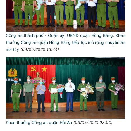
Công an thành phố - Quận ủy, UBND quận Hồng Bàng: Khen
thưởng Công an quận Hồng Bàng tiếp tục mở rộng chuyên án
ma túy
(04/05/2020 13:44)
TƯ CÁCH
NGƯỜI CÔNG AN CÁCH MỆNH LÀ:
Đối với tự mình, phải
CẦN, KIỆM, LIÊM, CHÍNH
Đối với đồng sự, phải
THÂN ÁI GIÚP ĐỠ
Đối với chính phủ, phải
Khen thưởng Công an quận Hải An
(03/05/2020 08:00)
TUYỆT ĐỐI TRUNG THÀNH