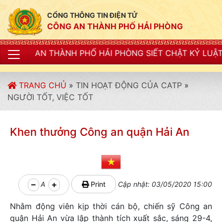
CỔNG THÔNG TIN ĐIỆN TỬ
CÔNG AN THÀNH PHỐ HẢI PHÒNG
PHỐ HẢI PHÒNG SIẾT CHẶT KỶ LUẬT, KỶ CƯƠNG, ĐIỀU
TRANG CHỦ
»
TIN HOẠT ĐỘNG CỦA CATP
»
NGƯỜI TỐT, VIỆC TỐT
Khen thưởng Công an quận Hải An
A
Print
Cập nhật: 03/05/2020 15:00
Nhằm động viên kịp thời cán bộ, chiến sỹ Công an
quận Hải An vừa lập thành tích xuất sắc, sáng 29-4,