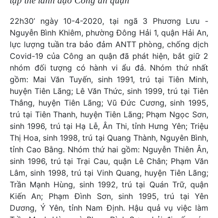
tập thể lãnh đạo Công an quận
22h30’ ngày 10-4-2020, tại ngã 3 Phương Lưu -
Nguyễn Bình Khiêm, phường Đông Hải 1, quận Hải An,
lực lượng tuần tra bảo đảm ANTT phòng, chống dịch
Covid-19 của Công an quận đã phát hiện, bắt giữ 2
nhóm đối tượng có hành vi ẩu đả. Nhóm thứ nhất
gồm: Mai Văn Tuyến, sinh 1991, trú tại Tiên Minh,
huyện Tiên Lãng; Lê Văn Thức, sinh 1999, trú tại Tiên
Thắng, huyện Tiên Lãng; Vũ Đức Cương, sinh 1995,
trú tại Tiên Thanh, huyện Tiên Lãng; Phạm Ngọc Sơn,
sinh 1996, trú tại Hạ Lễ, Ân Thi, tỉnh Hưng Yên; Triệu
Thị Hoa, sinh 1998, trú tại Quang Thành, Nguyên Bình,
tỉnh Cao Bằng. Nhóm thứ hai gồm: Nguyễn Thiên Ân,
sinh 1996, trú tại Trại Cau, quận Lê Chân; Phạm Văn
Lâm, sinh 1998, trú tại Vinh Quang, huyện Tiên Lãng;
Trần Mạnh Hùng, sinh 1992, trú tại Quán Trữ, quận
Kiến An; Phạm Đình Sơn, sinh 1995, trú tại Yên
Dương, Ý Yên, tỉnh Nam Định. Hậu quả vụ việc làm