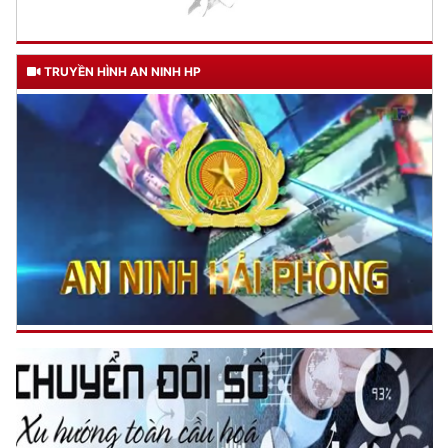
TRUYỀN HÌNH AN NINH HP
TƯ CÁCH
NGƯỜI CÔNG AN CÁCH MỆNH LÀ:
Đối với tự mình, phải
CẦN, KIỆM, LIÊM, CHÍNH
Đối với đồng sự, phải
THÂN ÁI GIÚP ĐỠ
Đối với chính phủ, phải
TUYỆT ĐỐI TRUNG THÀNH
Đối với nhân dân, phải