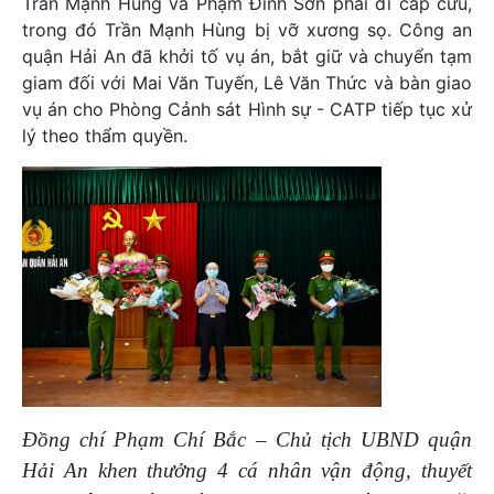
Trần Mạnh Hùng và Phạm Đình Sơn phải đi cấp cứu,
trong đó Trần Mạnh Hùng bị vỡ xương sọ. Công an
quận Hải An đã khởi tố vụ án, bắt giữ và chuyển tạm
giam đối với Mai Văn Tuyến, Lê Văn Thức và bàn giao
vụ án cho Phòng Cảnh sát Hình sự - CATP tiếp tục xử
lý theo thẩm quyền.
Đồng chí Phạm Chí Bắc – Chủ tịch UBND quận
Hải An khen thưởng 4 cá nhân vận động, thuyết