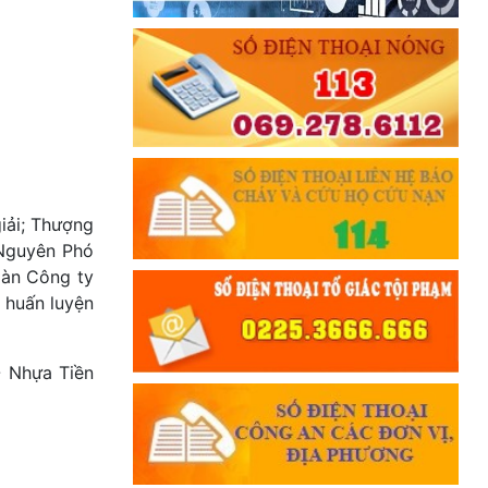
iải; Thượng
 Nguyên Phó
oàn Công ty
 huấn luyện
- Nhựa Tiền