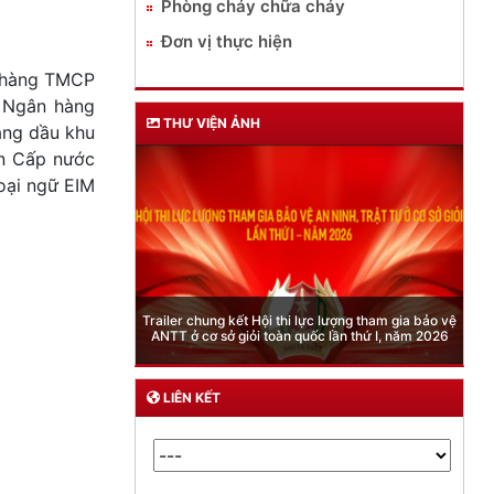
Phòng cháy chữa cháy
Đơn vị thực hiện
n hàng TMCP
 Ngân hàng
THƯ VIỆN ẢNH
ăng dầu khu
ần Cấp nước
oại ngữ EIM
Phòng Quản lý xuất nhập cảnh: Hướng dẫn những
quy định mới trong lĩnh vực xuất cảnh, nhập cảnh
của công dân việt nam từ ngày 01/7/2026
LIÊN KẾT