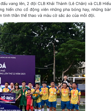
ận đấu vang lên, 2 đội CLB Khải Thành (Lê Chân) và CLB Hi
cống hiến cho cổ động viên những pha bóng hay, những bà
n tinh thần thể thao và màu cờ sắc áo của mỗi đội.