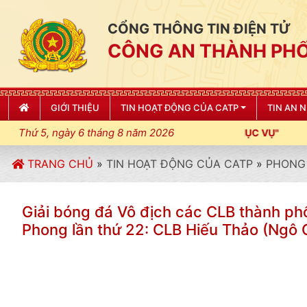
CỔNG THÔNG TIN ĐIỆN TỬ
CÔNG AN THÀNH PHỐ
GIỚI THIỆU
TIN HOẠT ĐỘNG CỦA CATP
TIN AN 
Thứ 5, ngày 6 tháng 8 năm 2026
TRANG CHỦ
»
TIN HOẠT ĐỘNG CỦA CATP
»
PHONG 
Giải bóng đá Vô địch các CLB thành ph
Phong lần thứ 22: CLB Hiếu Thảo (Ngô 