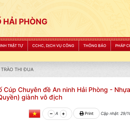
 HẢI PHÒNG
NINH TRẬT TỰ
CCHC, DỊCH VỤ CÔNG
THÔNG BÁO
PHÁP C
TRÀO THI ĐUA
ố Cúp Chuyên đề An ninh Hải Phòng - Nhựa
Quyền) giành vô địch
A
Print
Cập nhật: 29/1