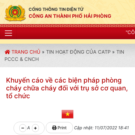
CỔNG THÔNG TIN ĐIỆN TỬ
CÔNG AN THÀNH PHỐ HẢI PHÒNG
"CÔNG AN THÀNH PHỐ
TRANG CHỦ
»
TIN HOẠT ĐỘNG CỦA CATP
»
TIN
PCCC & CNCH
Khuyến cáo về các biện pháp phòng
cháy chữa cháy đối với trụ sở cơ quan,
tổ chức
A
Print
Cập nhật: 11/07/2022 18:41