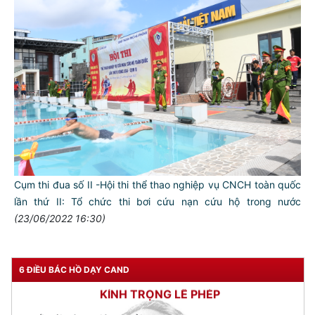
TƯ CÁCH
NGƯỜI CÔNG AN CÁCH MỆNH LÀ:
Đối với tự mình, phải
CẦN, KIỆM, LIÊM, CHÍNH
Đối với đồng sự, phải
THÂN ÁI GIÚP ĐỠ
Cụm thi đua số II -Hội thi thể thao nghiệp vụ CNCH toàn quốc
Đối với chính phủ, phải
lần thứ II: Tổ chức thi bơi cứu nạn cứu hộ trong nước
TUYỆT ĐỐI TRUNG THÀNH
(23/06/2022 16:30)
Đối với nhân dân, phải
KÍNH TRỌNG LỄ PHÉP
6 ĐIỀU BÁC HỒ DẠY CAND
Đối với công việc, phải
TẬN TỤY
Đối với địch, phải