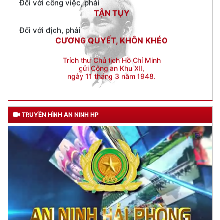
CƯƠNG QUYẾT, KHÔN KHÉO
Trích thư Chủ tịch Hồ Chí Minh
gửi Công an Khu XII,
ngày 11 tháng 3 năm 1948.
TRUYỀN HÌNH AN NINH HP