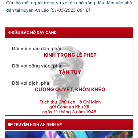
THÂN ÁI GIÚP ĐỠ
Cứu hộ một người trong vụ xe téc chở xăng dầu đâm vào nhà
dân tại huyện An Lão
(01/05/2025 09:18)
Đối với chính phủ, phải
TUYỆT ĐỐI TRUNG THÀNH
Đối với nhân dân, phải
6 ĐIỀU BÁC HỒ DẠY CAND
KÍNH TRỌNG LỄ PHÉP
Đối với công việc, phải
TẬN TỤY
Đối với địch, phải
CƯƠNG QUYẾT, KHÔN KHÉO
Trích thư Chủ tịch Hồ Chí Minh
gửi Công an Khu XII,
ngày 11 tháng 3 năm 1948.
TRUYỀN HÌNH AN NINH HP