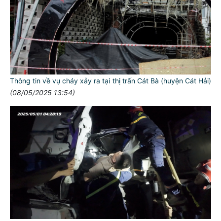
Thông tin về vụ cháy xảy ra tại thị trấn Cát Bà (huyện Cát Hải)
(08/05/2025 13:54)
TƯ CÁCH
NGƯỜI CÔNG AN CÁCH MỆNH LÀ:
Đối với tự mình, phải
CẦN, KIỆM, LIÊM, CHÍNH
Đối với đồng sự, phải