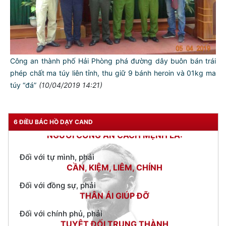
Công an thành phố Hải Phòng phá đường dây buôn bán trái
phép chất ma túy liên tỉnh, thu giữ 9 bánh heroin và 01kg ma
túy “đá”
(10/04/2019 14:21)
TƯ CÁCH
NGƯỜI CÔNG AN CÁCH MỆNH LÀ:
6 ĐIỀU BÁC HỒ DẠY CAND
Đối với tự mình, phải
CẦN, KIỆM, LIÊM, CHÍNH
Đối với đồng sự, phải
THÂN ÁI GIÚP ĐỠ
Đối với chính phủ, phải
TUYỆT ĐỐI TRUNG THÀNH
Đối với nhân dân, phải
KÍNH TRỌNG LỄ PHÉP