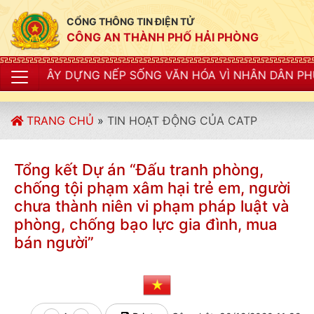
CỔNG THÔNG TIN ĐIỆN TỬ
CÔNG AN THÀNH PHỐ HẢI PHÒNG
DỰNG NẾP SỐNG VĂN HÓA VÌ NHÂN DÂN PHỤC VỤ"
TRANG CHỦ
»
TIN HOẠT ĐỘNG CỦA CATP
Tổng kết Dự án “Đấu tranh phòng,
chống tội phạm xâm hại trẻ em, người
chưa thành niên vi phạm pháp luật và
phòng, chống bạo lực gia đình, mua
bán người”