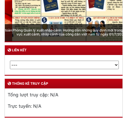
Phòng Quản lý xuất nhập cảnh: Hướng dẫn những quy định mới trong lĩnh
vực xuất cảnh, nhập cảnh của công dân việt nam từ ngày 01/7/2026
LIÊN KẾT
THỐNG KÊ TRUY CẬP
Tổng lượt truy cập:
N/A
Trực tuyến:
N/A