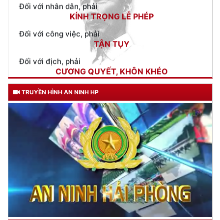
TẬN TỤY
Đối với địch, phải
CƯƠNG QUYẾT, KHÔN KHÉO
Trích thư Chủ tịch Hồ Chí Minh
gửi Công an Khu XII,
ngày 11 tháng 3 năm 1948.
TRUYỀN HÌNH AN NINH HP