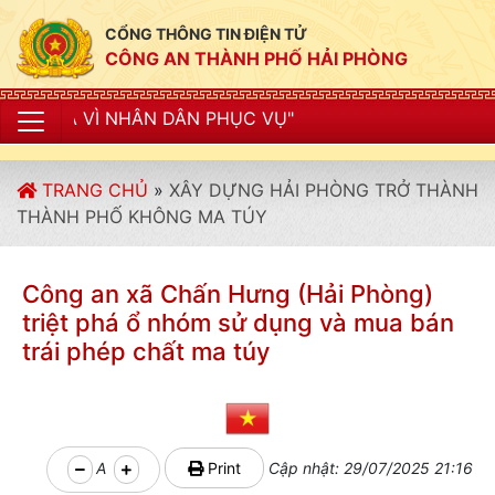
CỔNG THÔNG TIN ĐIỆN TỬ
CÔNG AN THÀNH PHỐ HẢI PHÒNG
 DÂN PHỤC VỤ"
TRANG CHỦ
»
XÂY DỰNG HẢI PHÒNG TRỞ THÀNH
THÀNH PHỐ KHÔNG MA TÚY
Công an xã Chấn Hưng (Hải Phòng)
triệt phá ổ nhóm sử dụng và mua bán
trái phép chất ma túy
A
Print
Cập nhật: 29/07/2025 21:16