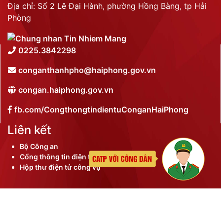
Địa chỉ: Số 2 Lê Đại Hành, phường Hồng Bàng, tp Hải
Phòng
0225.3842298
conganthanhpho@haiphong.gov.vn
congan.haiphong.gov.vn
fb.com/CongthongtindientuConganHaiPhong
Liên kết
Bộ Công an
Cổng thông tin điện tử thành phố
Hộp thư điện tử công vụ
©
2026 Bản quyền nội dung thuộc Công an thành phố