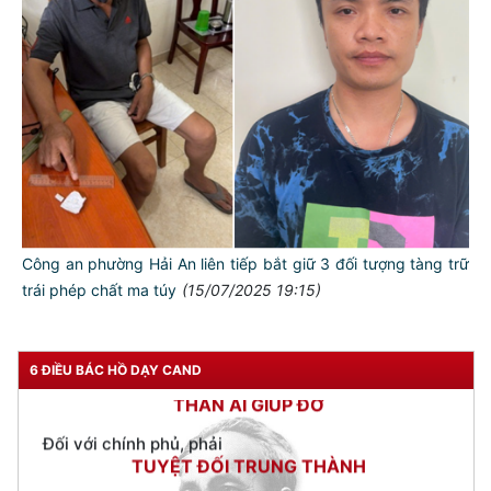
TƯ CÁCH
NGƯỜI CÔNG AN CÁCH MỆNH LÀ:
Đối với tự mình, phải
Công an phường Hải An liên tiếp bắt giữ 3 đối tượng tàng trữ
CẦN, KIỆM, LIÊM, CHÍNH
trái phép chất ma túy
(15/07/2025 19:15)
Đối với đồng sự, phải
THÂN ÁI GIÚP ĐỠ
Đối với chính phủ, phải
6 ĐIỀU BÁC HỒ DẠY CAND
TUYỆT ĐỐI TRUNG THÀNH
Đối với nhân dân, phải
KÍNH TRỌNG LỄ PHÉP
Đối với công việc, phải