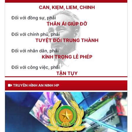
THÂN ÁI GIÚP ĐỠ
Đối với chính phủ, phải
TUYỆT ĐỐI TRUNG THÀNH
Đối với nhân dân, phải
KÍNH TRỌNG LỄ PHÉP
Đối với công việc, phải
TẬN TỤY
Đối với địch, phải
CƯƠNG QUYẾT, KHÔN KHÉO
Trích thư Chủ tịch Hồ Chí Minh
TRUYỀN HÌNH AN NINH HP
gửi Công an Khu XII,
ngày 11 tháng 3 năm 1948.