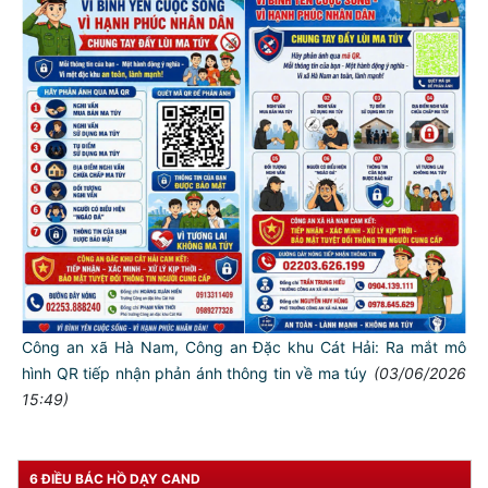
Công an xã Hà Nam, Công an Đặc khu Cát Hải: Ra mắt mô
TƯ CÁCH
NGƯỜI CÔNG AN CÁCH MỆNH LÀ:
hình QR tiếp nhận phản ánh thông tin về ma túy
(03/06/2026
15:49)
Đối với tự mình, phải
CẦN, KIỆM, LIÊM, CHÍNH
Đối với đồng sự, phải
6 ĐIỀU BÁC HỒ DẠY CAND