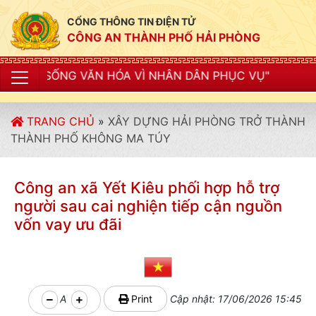
CỔNG THÔNG TIN ĐIỆN TỬ
CÔNG AN THÀNH PHỐ HẢI PHÒNG
N HÓA VÌ NHÂN DÂN PHỤC VỤ"
TRANG CHỦ
»
XÂY DỰNG HẢI PHÒNG TRỞ THÀNH
THÀNH PHỐ KHÔNG MA TÚY
Công an xã Yết Kiêu phối hợp hỗ trợ
người sau cai nghiện tiếp cận nguồn
vốn vay ưu đãi
A
Print
Cập nhật: 17/06/2026 15:45