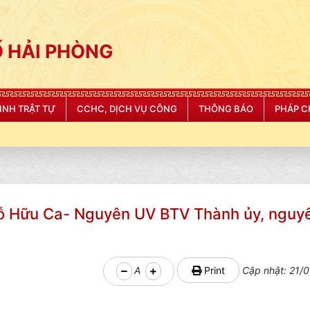
 HẢI PHÒNG
NINH TRẬT TỰ
CCHC, DỊCH VỤ CÔNG
THÔNG BÁO
PHÁP C
Đỗ Hữu Ca- Nguyên UV BTV Thành ủy, nguy
A
Print
Cập nhật: 21/0