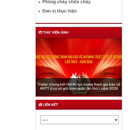
Phòng cháy chữa cháy
Đơn vị thực hiện
THƯ VIỆN ẢNH
Phòng Quản lý xuất nhập cảnh: Hướng dẫn nhữ
thi lực lượng tham gia bảo vệ
quy định mới trong lĩnh vực xuất cảnh, nhập cả
àn quốc lần thứ I, năm 2026
của công dân việt nam từ ngày 01/7/2026
LIÊN KẾT