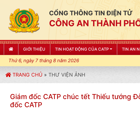
CỔNG THÔNG TIN ĐIỆN TỬ
CÔNG AN THÀNH PHỐ
GIỚI THIỆU
TIN HOẠT ĐỘNG CỦA CATP
TIN AN 
Thứ 6, ngày 7 tháng 8 năm 2026
TRANG CHỦ
»
THƯ VIỆN ẢNH
Giám đốc CATP chúc tết Thiếu tướng 
đốc CATP