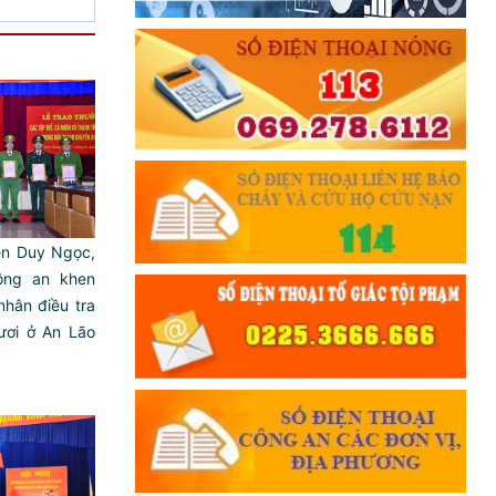
ễn Duy Ngọc,
ông an khen
nhân điều tra
ươi ở An Lão