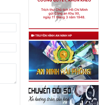
gửi Công an Khu XII,
ngày 11 tháng 3 năm 1948.
TRUYỀN HÌNH AN NINH HP