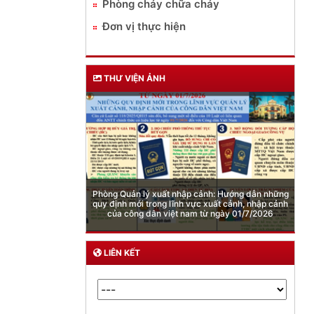
Phòng cháy chữa cháy
Đơn vị thực hiện
THƯ VIỆN ẢNH
cảnh: Hướng dẫn những
ực xuất cảnh, nhập cảnh
 từ ngày 01/7/2026
Cảnh báo việc sử dụng “Pod chill” chứa Etomidate
LIÊN KẾT