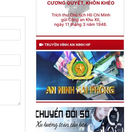
Trích thư Chủ tịch Hồ Chí Minh
gửi Công an Khu XII,
ngày 11 tháng 3 năm 1948.
TRUYỀN HÌNH AN NINH HP