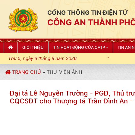
CỔNG THÔNG TIN ĐIỆN TỬ
CÔNG AN THÀNH PHỐ
GIỚI THIỆU
TIN HOẠT ĐỘNG CỦA CATP
TIN AN 
Thứ 5, ngày 6 tháng 8 năm 2026
TRANG CHỦ
»
THƯ VIỆN ẢNH
Đại tá Lê Nguyên Trường - PGĐ, Thủ t
CQCSĐT cho Thượng tá Trần Đình An -