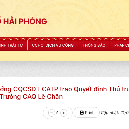
 HẢI PHÒNG
NINH TRẬT TỰ
CCHC, DỊCH VỤ CÔNG
THÔNG BÁO
PHÁP C
rưởng CQCSĐT CATP trao Quyết định Thủ tr
 Trưởng CAQ Lê Chân
A
Print
Cập nhật: 21/0