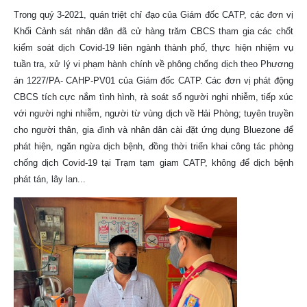
Trong quý 3-2021, quán triệt chỉ đạo của Giám đốc CATP, các đơn vị
Khối Cảnh sát nhân dân đã cử hàng trăm CBCS tham gia các chốt
kiểm soát dịch Covid-19 liên ngành thành phố, thực hiện nhiệm vụ
tuần tra, xử lý vi phạm hành chính về phông chống dịch theo Phương
án 1227/PA- CAHP-PV01 của Giám đốc CATP. Các đơn vị phát động
CBCS tích cực nắm tình hình, rà soát số người nghi nhiễm, tiếp xúc
với người nghi nhiễm, người từ vùng dịch về Hải Phòng; tuyên truyền
cho người thân, gia đình và nhân dân cài đặt ứng dụng Bluezone để
phát hiện, ngăn ngừa dịch bệnh, đồng thời triển khai công tác phòng
chống dịch Covid-19 tại Trạm tạm giam CATP, không để dịch bệnh
phát tán, lây lan...