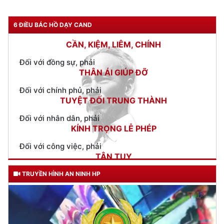
Đối với tự mình, phải
CẦN, KIỆM, LIÊM, CHÍNH
6 ĐIỀU BÁC HỒ DẠY CAND
Đối với đồng sự, phải
THÂN ÁI GIÚP ĐỠ
Đối với chính phủ, phải
TUYỆT ĐỐI TRUNG THÀNH
Đối với nhân dân, phải
KÍNH TRỌNG LỄ PHÉP
Đối với công việc, phải
TẬN TỤY
Đối với địch, phải
CƯƠNG QUYẾT, KHÔN KHÉO
Trích thư Chủ tịch Hồ Chí Minh
TRUYỀN HÌNH AN NINH HP
gửi Công an Khu XII,
ngày 11 tháng 3 năm 1948.