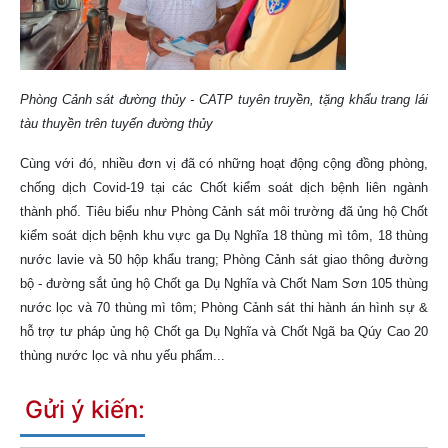
Phòng Cảnh sát đường thủy - CATP tuyên truyền, tặng khẩu trang lái
tàu thuyền trên tuyến đường thủy
Cùng với đó, nhiều đơn vị đã có những hoạt động cộng đồng phòng,
chống dịch Covid-19 tại các Chốt kiểm soát dịch bệnh liên ngành
thành phố. Tiêu biểu như Phòng Cảnh sát môi trường đã ủng hộ Chốt
kiểm soát dịch bệnh khu vực ga Dụ Nghĩa 18 thùng mì tôm, 18 thùng
nước lavie và 50 hộp khẩu trang; Phòng Cảnh sát giao thông đường
bộ - đường sắt ủng hộ Chốt ga Dụ Nghĩa và Chốt Nam Sơn 105 thùng
nước lọc và 70 thùng mì tôm; Phòng Cảnh sát thi hành án hình sự &
hỗ trợ tư pháp ủng hộ Chốt ga Dụ Nghĩa và Chốt Ngã ba Qúy Cao 20
thùng nước lọc và nhu yếu phẩm...
Gửi ý kiến: