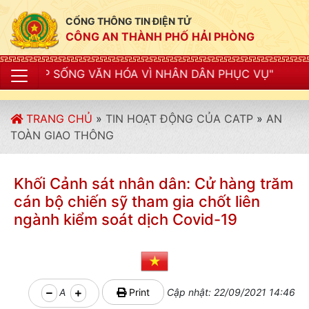
CỔNG THÔNG TIN ĐIỆN TỬ
CÔNG AN THÀNH PHỐ HẢI PHÒNG
VĂN HÓA VÌ NHÂN DÂN PHỤC VỤ"
TRANG CHỦ
»
TIN HOẠT ĐỘNG CỦA CATP
»
AN
TOÀN GIAO THÔNG
Khối Cảnh sát nhân dân: Cử hàng trăm
cán bộ chiến sỹ tham gia chốt liên
ngành kiểm soát dịch Covid-19
A
Print
Cập nhật: 22/09/2021 14:46