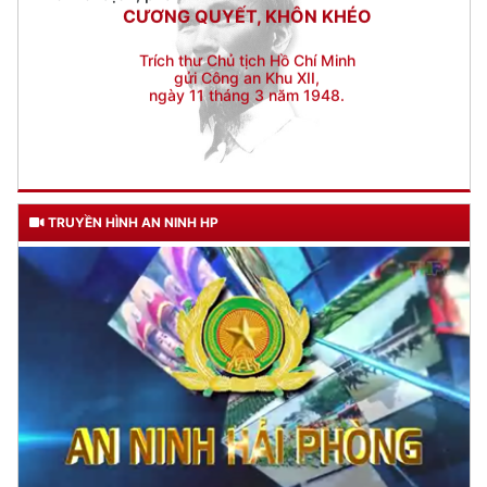
gửi Công an Khu XII,
ngày 11 tháng 3 năm 1948.
TRUYỀN HÌNH AN NINH HP