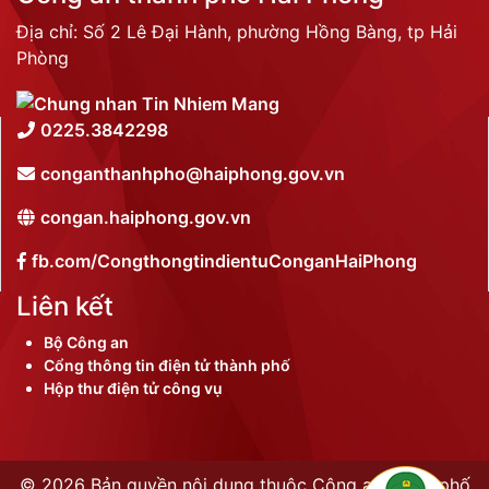
Địa chỉ: Số 2 Lê Đại Hành, phường Hồng Bàng, tp Hải
Phòng
0225.3842298
conganthanhpho@haiphong.gov.vn
congan.haiphong.gov.vn
fb.com/CongthongtindientuConganHaiPhong
Liên kết
Bộ Công an
Cổng thông tin điện tử thành phố
Hộp thư điện tử công vụ
©
2026 Bản quyền nội dung thuộc Công an thành phố