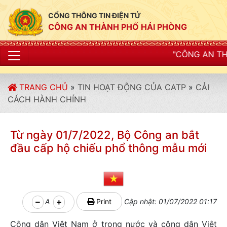
CỔNG THÔNG TIN ĐIỆN TỬ
CÔNG AN THÀNH PHỐ HẢI PHÒNG
"CÔNG AN THÀNH PHỐ HẢI PHÒ
TRANG CHỦ
»
TIN HOẠT ĐỘNG CỦA CATP
»
CẢI
CÁCH HÀNH CHÍNH
Từ ngày 01/7/2022, Bộ Công an bắt
đầu cấp hộ chiếu phổ thông mẫu mới
A
Print
Cập nhật: 01/07/2022 01:17
Công dân Việt Nam ở trong nước và công dân Việt