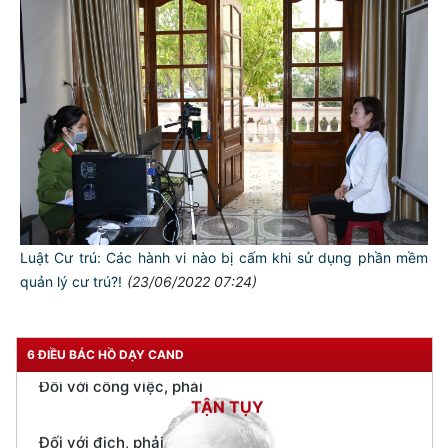
TƯ CÁCH
NGƯỜI CÔNG AN CÁCH MỆNH LÀ:
Đối với tự mình, phải
CẦN, KIỆM, LIÊM, CHÍNH
Đối với đồng sự, phải
THÂN ÁI GIÚP ĐỠ
Đối với chính phủ, phải
TUYỆT ĐỐI TRUNG THÀNH
Luật Cư trú: Các hành vi nào bị cấm khi sử dụng phần mềm
Đối với nhân dân, phải
KÍNH TRỌNG LỄ PHÉP
quản lý cư trú?!
(23/06/2022 07:24)
Đối với công việc, phải
TẬN TỤY
6 ĐIỀU BÁC HỒ DẠY CAND
Đối với địch, phải
CƯƠNG QUYẾT, KHÔN KHÉO
Trích thư Chủ tịch Hồ Chí Minh