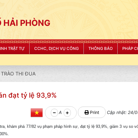
 HẢI PHÒNG
NINH TRẬT TỰ
CCHC, DỊCH VỤ CÔNG
THÔNG BÁO
PHÁP C
TRÀO THI ĐUA
án đạt tỷ lệ 93,9%
A
Print
Cập nhật: 24/0
 tra, khám phá 77/82 vụ phạm pháp hình sự, đạt tỷ lệ 93,9%, giảm 3 vụ so 
 100%.