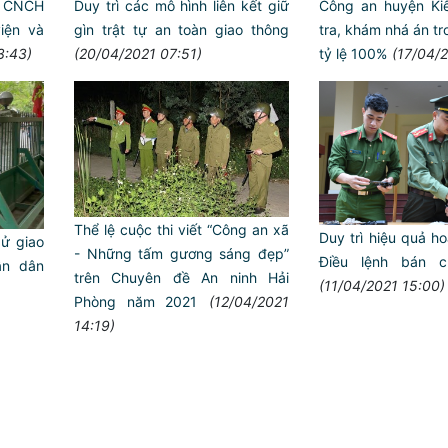
Duy trì các mô hình liên kết giữ
à CNCH
Công an huyện Ki
gìn trật tự an toàn giao thông
iện và
tra, khám nhá án tr
(20/04/2021 07:51)
3:43)
tỷ lệ 100%
(17/04/2
Thể lệ cuộc thi viết “Công an xã
Duy trì hiệu quả h
ử giao
- Những tấm gương sáng đẹp”
Điều lệnh bán c
ân dân
trên Chuyên đề An ninh Hải
(11/04/2021 15:00)
Phòng năm 2021
(12/04/2021
14:19)