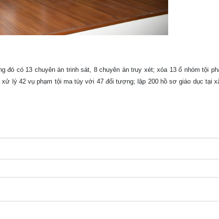
g đó có 13 chuyên án trinh sát, 8 chuyên án truy xét; xóa 13 ổ nhóm tội p
, xử lý 42 vụ phạm tội ma túy với 47 đối tượng; lập 200 hồ sơ giáo dục tại x