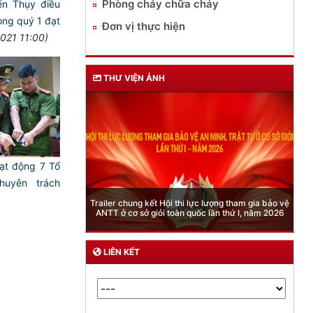
Phòng cháy chữa cháy
ến Thụy điều
ong quý 1 đạt
Đơn vị thực hiện
021 11:00)
THƯ VIỆN ẢNH
oạt động 7 Tổ
huyên trách
Phòng Quản lý xuất nhập cảnh: Hướng dẫn những
quy định mới trong lĩnh vực xuất cảnh, nhập cảnh
của công dân việt nam từ ngày 01/7/2026
LIÊN KẾT