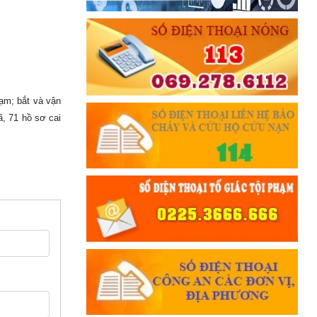
hạm; bắt và vận
ã, 71 hồ sơ cai