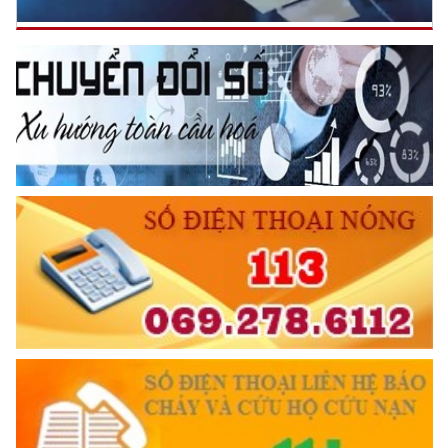
Đối với địch, phải
CƯƠNG QUYẾT, KHÔN KHÉO
Trích thư Chủ tịch Hồ Chí Minh
gửi Công an Khu XII,
ngày 11 tháng 3 năm 1948.