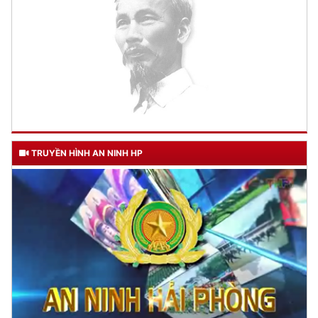
TƯ CÁCH
NGƯỜI CÔNG AN CÁCH MỆNH LÀ:
Đối với tự mình, phải
CẦN, KIỆM, LIÊM, CHÍNH
TRUYỀN HÌNH AN NINH HP
Đối với đồng sự, phải
THÂN ÁI GIÚP ĐỠ
Đối với chính phủ, phải
TUYỆT ĐỐI TRUNG THÀNH
Đối với nhân dân, phải
KÍNH TRỌNG LỄ PHÉP
Đối với công việc, phải
TẬN TỤY