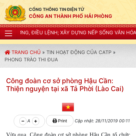
CỔNG THÔNG TIN ĐIỆN TỬ
CÔNG AN THÀNH PHỐ HẢI PHÒNG
 LỆNH; XÂY DỰNG NẾP SỐNG VĂN HÓA VÌ NHÂN DÂN PH
TRANG CHỦ
»
TIN HOẠT ĐỘNG CỦA CATP
»
PHONG TRÀO THI ĐUA
Công đoàn cơ sở phòng Hậu Cần:
Thiện nguyện tại xã Tả Phời (Lào Cai)
A
Print
Cập nhật: 28/11/2019 00:11
Vừa qua, Công đoàn cơ sở phòng Hậu Cần tổ chức