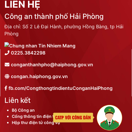
LIÊN HỆ
Công an thành phố Hải Phòng
Địa chỉ: Số 2 Lê Đại Hành, phường Hồng Bàng, tp Hải
Phòng
0225.3842298
conganthanhpho@haiphong.gov.vn
congan.haiphong.gov.vn
fb.com/CongthongtindientuConganHaiPhong
Liên kết
Bộ Công an
Cổng thông tin điện tử thành phố
Hộp thư điện tử công vụ