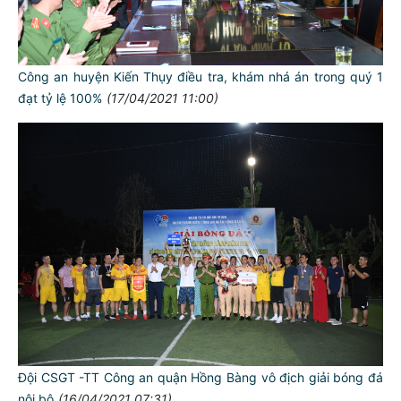
Công an huyện Kiến Thụy điều tra, khám nhá án trong quý 1
đạt tỷ lệ 100%
(17/04/2021 11:00)
Đội CSGT -TT Công an quận Hồng Bàng vô địch giải bóng đá
nội bộ
(16/04/2021 07:31)