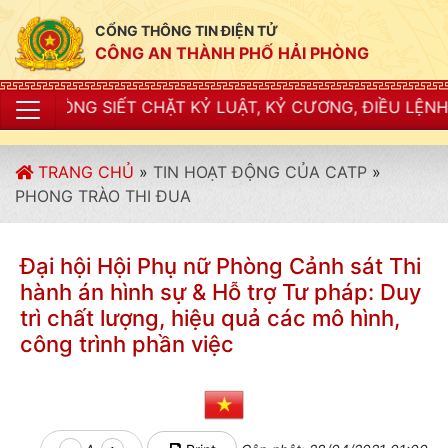
CỔNG THÔNG TIN ĐIỆN TỬ
CÔNG AN THÀNH PHỐ HẢI PHÒNG
ẶT KỶ LUẬT, KỶ CƯƠNG, ĐIỀU LỆNH; XÂY DỰNG NẾP S
TRANG CHỦ
»
TIN HOẠT ĐỘNG CỦA CATP
»
PHONG TRÀO THI ĐUA
Đại hội Hội Phụ nữ Phòng Cảnh sát Thi
hành án hình sự & Hỗ trợ Tư pháp: Duy
trì chất lượng, hiệu quả các mô hình,
công trình phần việc