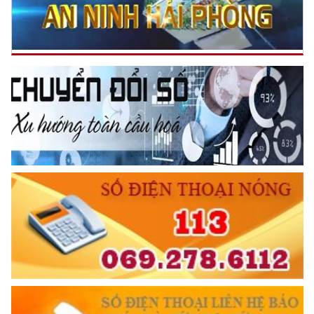
Đối với chính phủ, phải
TUYỆT ĐỐI TRUNG THÀNH
Đối với nhân dân, phải
KÍNH TRỌNG LỄ PHÉP
Đối với công việc, phải
TẬN TỤY
Đối với địch, phải
CƯƠNG QUYẾT, KHÔN KHÉO
Trích thư Chủ tịch Hồ Chí Minh
gửi Công an Khu XII,
ngày 11 tháng 3 năm 1948.