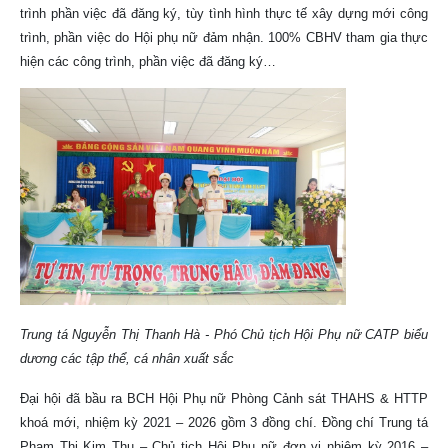
trình phần việc đã đăng ký, tùy tình hình thực tế xây dựng mới công
trình, phần việc do Hội phụ nữ đảm nhận. 100% CBHV tham gia thực
hiện các công trình, phần việc đã đăng ký…
Trung tá Nguyễn Thị Thanh Hà - Phó Chủ tịch Hội Phụ nữ CATP biểu
dương các tập thể, cá nhân xuất sắc
Đại hội đã bầu ra BCH Hội Phụ nữ Phòng Cảnh sát THAHS & HTTP
khoá mới, nhiệm kỳ 2021 – 2026 gồm 3 đồng chí. Đồng chí Trung tá
Phạm Thị Kim Thu – Chủ tịch Hội Phụ nữ đơn vị nhiệm kỳ 2016 –