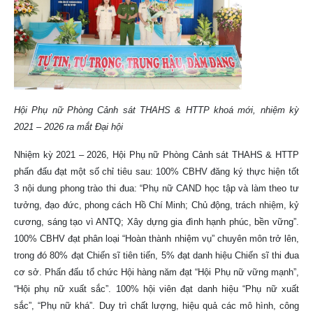
Hội Phụ nữ Phòng Cảnh sát THAHS & HTTP khoá mới, nhiệm kỳ
2021 – 2026 ra mắt Đại hội
Nhiệm kỳ 2021 – 2026, Hội Phụ nữ Phòng Cảnh sát THAHS & HTTP
phấn đấu đạt một số chỉ tiêu sau: 100% CBHV đăng ký thực hiện tốt
3 nội dung phong trào thi đua: “Phụ nữ CAND học tập và làm theo tư
tưởng, đạo đức, phong cách Hồ Chí Minh; Chủ động, trách nhiệm, kỷ
cương, sáng tạo vì ANTQ; Xây dựng gia đình hạnh phúc, bền vững”.
100% CBHV đạt phân loại “Hoàn thành nhiệm vụ” chuyên môn trở lên,
trong đó 80% đạt Chiến sĩ tiên tiến, 5% đạt danh hiệu Chiến sĩ thi đua
cơ sở. Phấn đấu tổ chức Hội hàng năm đạt “Hội Phụ nữ vững mạnh”,
“Hội phụ nữ xuất sắc”. 100% hội viên đạt danh hiệu “Phụ nữ xuất
sắc”, “Phụ nữ khá”. Duy trì chất lượng, hiệu quả các mô hình, công