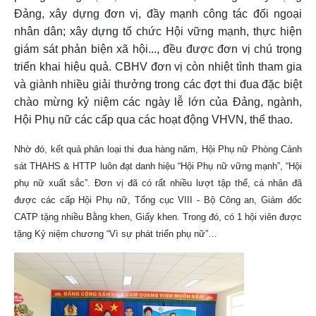
Đảng, xây dựng đơn vị, đầy mạnh công tác đối ngoại
nhân dân; xây dựng tổ chức Hội vững mạnh, thực hiện
giám sát phản biện xã hội..., đều được đơn vị chú trọng
triển khai hiệu quả. CBHV đơn vị còn nhiệt tình tham gia
và giành nhiều giải thưởng trong các đợt thi đua đặc biệt
chào mừng kỷ niệm các ngày lễ lớn của Đảng, ngành,
Hội Phụ nữ các cấp qua các hoạt động VHVN, thể thao.
Nhờ đó, kết quả phân loại thi đua hàng năm, Hội Phụ nữ Phòng Cảnh
sát THAHS & HTTP luôn đạt danh hiệu “Hội Phụ nữ vững mạnh”, “Hội
phụ nữ xuất sắc”. Đơn vị đã có rất nhiều lượt tập thể, cá nhân đã
được các cấp Hội Phụ nữ, Tổng cục VIII - Bộ Công an, Giám đốc
CATP tặng nhiều Bằng khen, Giấy khen. Trong đó, có 1 hội viên được
tặng Kỷ niệm chương “Vì sự phát triển phụ nữ”…