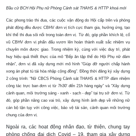
Bầu cử BCH Hội Phụ nữ Phòng Cảnh sát THAHS & HTTP khoá mới
Các phong trào thi đua, các cuộc vận động do Hội cấp trên và phòng
phát động đều được CBHV đơn vị tích cực tham gia, hưởng ứng, tạo
khí thế thi đua sôi nổi trong toàn đơn vị. Từ đó, góp phần khích lệ, cổ
vũ CBHV đơn vị phấn đấu vươn lên hoàn thành xuất sắc nhiệm vụ
chuyên môn được giao. Trong nhiệm kỳ, cùng với việc duy trì, phát
huy hiệu quả thiết thực của mô “Bếp ăn tập thể do Hội Phụ nữ đảm
nhận”, đơn vị đã xây dựng mới mô hình “Giúp đỡ người chấp hành
xong án phạt tù tái hòa nhập cộng đồng”. Đồng thời đăng ký xây dựng
2 công trình: “Nữ CBCS Phòng Cảnh sát THAHS & HTTP đảm nhiệm
công tác trực ban đơn vị từ 7h30' đến 21h hàng ngày” và “Xây dựng
cảnh quan, môi trường sáng - xanh - sạch - đẹp” tại trụ sở đơn vị. Từ
đó, góp phần nâng cao vai trò, xây dựng hình ảnh đẹp về những nữ
cán bộ tận tụy với công việc, bảo vệ tài sản, cảnh quan môi trường
chung của đơn vị.
Ngoài ra, các hoạt động nhân đạo, từ thiện, chung tay
phòng chống đại dịch Covid – 19, tham gia xây dựng