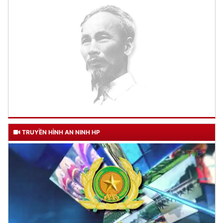
TRUYỀN HÌNH AN NINH HP
TƯ CÁCH
NGƯỜI CÔNG AN CÁCH MỆNH LÀ:
Đối với tự mình, phải
CẦN, KIỆM, LIÊM, CHÍNH
Đối với đồng sự, phải
THÂN ÁI GIÚP ĐỠ