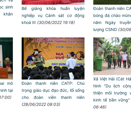
ọc sinh
Bế giảng khóa huấn luyện
Đoàn thanh niên CA
́ khăn
nghiệp vụ Cảnh sát cơ động
bóng đá chào mừn
khoá III
(30/06/2022 19:18)
năm Ngày truyền
lượng CSND
(30/06
Xã Việt Hải (Cát H
hai mô
Đoàn thanh niên CATP: Chú
hình "Du lịch cộ
inh tại
trọng giáo dục đạo đức, lối sống
thiện môi trường va
07:00)
cho đoàn viên thanh niên
kinh tế bền vững"
(28/06/2022 08:03)
06:46)