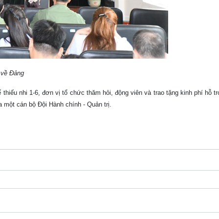
 về Đảng
iếu nhi 1-6, đơn vị tổ chức thăm hỏi, động viên và trao tặng kinh phí hỗ t
a một cán bộ Đội Hành chính - Quản trị.