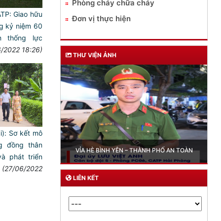
Phòng cháy chữa cháy
TP: Giao hữu
Đơn vị thực hiện
g kỷ niệm 60
 thống lực
/2022 18:26)
THƯ VIỆN ẢNH
ải): Sơ kết mô
Trailer chung kết Hội thi lực lượng tham gia bảo vệ
ng đồng thân
ANTT ở cơ sở giỏi toàn quốc lần thứ I, năm 2026
̀ phát triển
(27/06/2022
LIÊN KẾT