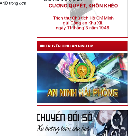
 CAND trong đơn
gửi Công an Khu XII,
ngày 11 tháng 3 năm 1948.
TRUYỀN HÌNH AN NINH HP