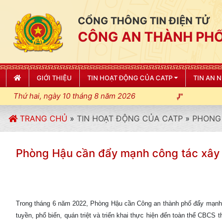
CỔNG THÔNG TIN ĐIỆN TỬ
CÔNG AN THÀNH PHỐ
GIỚI THIỆU
TIN HOẠT ĐỘNG CỦA CATP
TIN AN 
Thứ hai, ngày 10 tháng 8 năm 2026
TRANG CHỦ
»
TIN HOẠT ĐỘNG CỦA CATP
»
PHONG 
Phòng Hậu cần đẩy mạnh công tác xây dư
Trong tháng 6 năm 2022, Phòng Hậu cần Công an thành phố đẩy mạnh t
tuyền, phổ biến, quán triệt và triển khai thực hiện đến toàn thể CBCS t