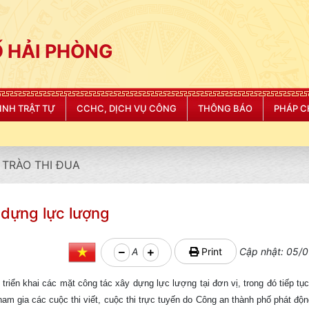
 HẢI PHÒNG
NINH TRẬT TỰ
CCHC, DỊCH VỤ CÔNG
THÔNG BÁO
PHÁP C
TRÀO THI ĐUA
̣ng lực lượng
A
Print
Cập nhật: 05/0
riển khai các mặt công tác xây dựng lực lượng tại đơn vị, trong đó tiếp tụ
ham gia các cuộc thi viết, cuộc thi trực tuyến do Công an thành phố phát độ