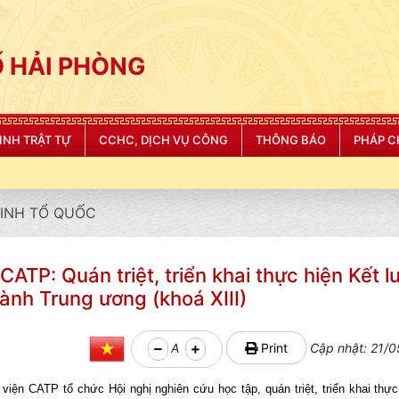
 HẢI PHÒNG
NINH TRẬT TỰ
CCHC, DỊCH VỤ CÔNG
THÔNG BÁO
PHÁP C
NINH TỔ QUỐC
ATP: Quán triệt, triển khai thực hiện Kết l
ành Trung ương (khoá XIII)
A
Print
Cập nhật: 21/0
ện CATP tổ chức Hội nghị nghiên cứu học tập, quán triệt, triển khai thực