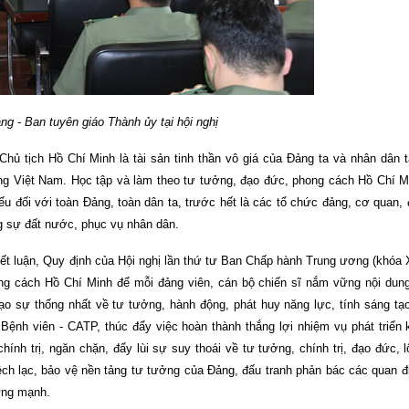
̉ng - Ban tuyên giáo Thành ủy tại hội nghị
a Chủ tịch Hồ Chí Minh là tài sản tinh thần vô giá của Đảng ta và nhân dân 
ng Việt Nam. Học tập và làm theo tư tưởng, đạo đức, phong cách Hồ Chí Mi
đối với toàn Đảng, toàn dân ta, trước hết là các tổ chức đảng, cơ quan, 
ng sự đất nước, phục vụ nhân dân.
n Kết luận, Quy định của Hội nghị lần thứ tư Ban Chấp hành Trung ương (khóa XI
ng cách Hồ Chí Minh để mỗi đảng viên, cán bộ chiến sĩ nắm vững nội dun
tạo sự thống nhất về tư tưởng, hành động, phát huy năng lực, tính sáng tạ
nh viên - CATP, thúc đẩy việc hoàn thành thắng lợi nhiệm vụ phát triển k
h trị, ngăn chặn, đẩy lùi sự suy thoái về tư tưởng, chính trị, đạo đức, lô
 lệch lạc, bảo vệ nền tảng tư tưởng của Đảng, đấu tranh phản bác các quan đi
vững mạnh.