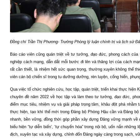
Đồng chí Trần Thị Phương- Trưởng Phòng lý luận chính trị và lịch sử Đa
Báo cáo viên cũng quán triệt về tư tưởng, đạo đức, phong cách củ
nghiệp cách mạng, dẫn dắt mỗi bước đi lên và thăng lợi của cách mạ
rất cần thiết, là nhiệm hết sức quan trọng, thường xuyên không thể thiếu 
viên cán bộ chiến sĩ trong tu dưỡng dưỡng, rèn luyện, cống hiến, phụ
Qua việc tổ chức nghiên cứu, học tập, quán triệt, triển khai thực hiệ
chuyên đề năm 2022 về học tập và làm theo tư tưởng, đạo đức, pho
điểm mục tiêu, nhiệm vụ và giải pháp trọng tâm, khâu đột phá nhằm 
thực hiện, tạo khí thế mới trong Đảng bộ Phòng Hậu cần và Đảng bộ Bệ
nhanh, bền vững, đồng thời góp phần xây dựng Đảng vững mạnh về chín
biểu hiện “tự diễn biến’, ‘tự chuyển hóa” trong nội bộ, uốn nắn những
địch, xuyên tạc và xây dựng, chỉnh đốn Đảng ngày càng trong sạch, 