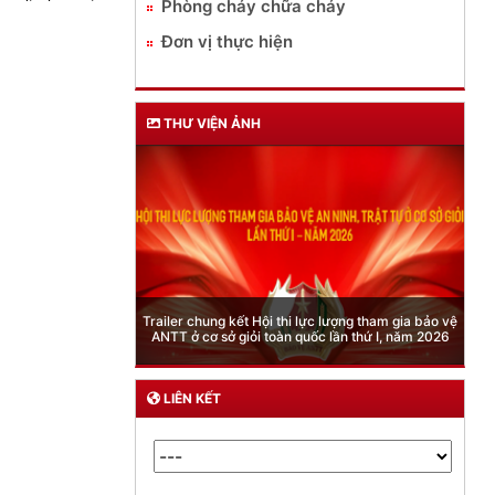
Phòng cháy chữa cháy
Đơn vị thực hiện
THƯ VIỆN ẢNH
Phòng Quản lý xuất nhập cảnh: Hướng dẫn những
quy định mới trong lĩnh vực xuất cảnh, nhập cảnh
của công dân việt nam từ ngày 01/7/2026
LIÊN KẾT