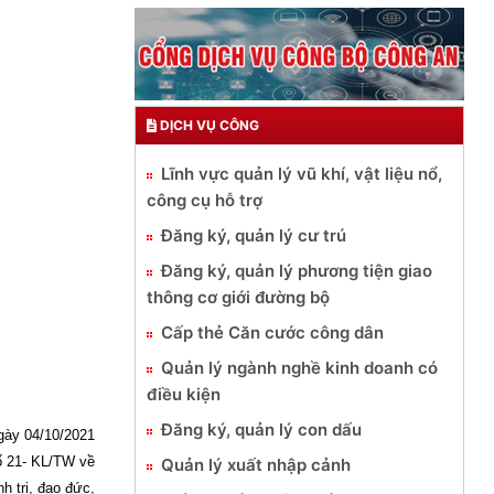
DỊCH VỤ CÔNG
Lĩnh vực quản lý vũ khí, vật liệu nổ,
công cụ hỗ trợ
Đăng ký, quản lý cư trú
Đăng ký, quản lý phương tiện giao
thông cơ giới đường bộ
Cấp thẻ Căn cước công dân
Quản lý ngành nghề kinh doanh có
điều kiện
Đăng ký, quản lý con dấu
 ngày 04/10/2021
số 21- KL/TW về
Quản lý xuất nhập cảnh
h trị, đạo đức,