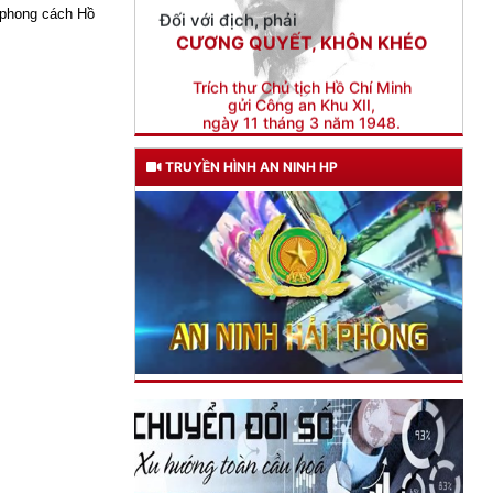
gửi Công an Khu XII,
, phong cách Hồ
ngày 11 tháng 3 năm 1948.
TRUYỀN HÌNH AN NINH HP