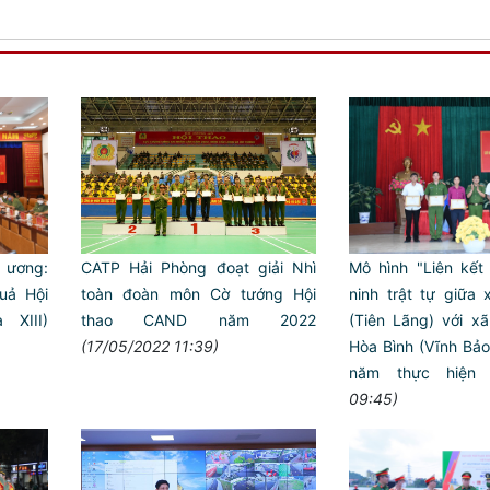
CATP Hải Phòng đoạt giải Nhì
 ương:
Mô hình "Liên kết
toàn đoàn môn Cờ tướng Hội
uả Hội
ninh trật tự giữa x
thao CAND năm 2022
 XIII)
(Tiên Lãng) với x
(17/05/2022 11:39)
Hòa Bình (Vĩnh Bả
năm thực hiện
09:45)