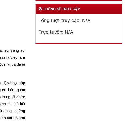
THỐNG KÊ TRUY CẬP
Tổng lượt truy cập:
N/A
Trực tuyến:
N/A
ta, soi sáng sự
nh là việc làm
đơn vị và đang
II) và học tập
g cơ bản, quan
o trong tổ chức
inh tế - xã hội
́i sống, những
ểm sai trái thù