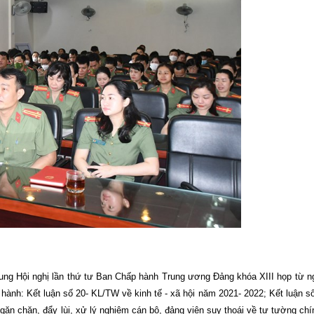
ác nội dung Hội nghị lần thứ tư Ban Chấp hành Trung ương Đảng khóa XIII họp từ
n hành: Kết luận số 20- KL/TW về kinh tế - xã hội năm 2021- 2022; Kết luận 
ăn chặn, đẩy lùi, xử lý nghiêm cán bộ, đảng viên suy thoái về tư tường chín