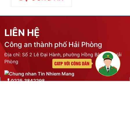
Đăng ký, quản lý phương tiện giao thông cơ giới
đường bộ
Cấp thẻ Căn cước công dân
Quản lý ngành nghề kinh doanh có điều kiện
Đăng ký, quản lý con dấu
Quản lý xuất nhập cảnh
Phòng cháy chữa cháy
Đơn vị thực hiện
THƯ VIỆN ẢNH