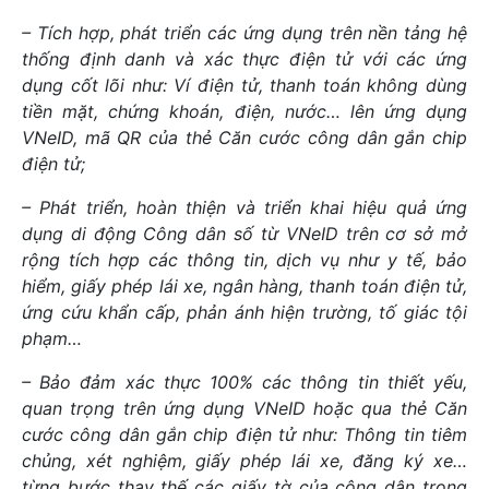
– Tích hợp, phát triển các ứng dụng trên nền tảng hệ
thống định danh và xác thực điện tử với các ứng
dụng cốt lõi như: Ví điện tử, thanh toán không dùng
tiền mặt, chứng khoán, điện, nước… lên ứng dụng
VNeID, mã QR của thẻ Căn cước công dân gắn chip
điện tử;
– Phát triển, hoàn thiện và triển khai hiệu quả ứng
dụng di động Công dân số từ VNeID trên cơ sở mở
rộng tích hợp các thông tin, dịch vụ như y tế, bảo
hiểm, giấy phép lái xe, ngân hàng, thanh toán điện tử,
ứng cứu khẩn cấp, phản ánh hiện trường, tố giác tội
phạm…
– Bảo đảm xác thực 100% các thông tin thiết yếu,
quan trọng trên ứng dụng VNeID hoặc qua thẻ Căn
cước công dân gắn chip điện tử như: Thông tin tiêm
chủng, xét nghiệm, giấy phép lái xe, đăng ký xe…
từng bước thay thế các giấy tờ của công dân trong