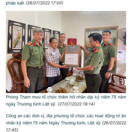
Phân biệt xe máy điện và xe đạp điện
(03/08/2022 14:11)
Tổ chức học kỳ Công an - "Bơi theo Yết Kiêu thời đại” đợt 2
năm 2022: 71 học viên tham gia
(01/08/2022 17:54)
Huyện Bạch Long Vĩ: Tập huấn và thực tập phương án về
PCCC và CNCH năm 2022
(30/07/2022 14:22)