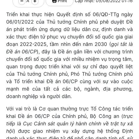
A
Print
Cập nhật: 05/08/2022 01:16
Triển khai thực hiện Quyết định số 06/QĐ-TTg ngày
06/01/2022 của Thủ tướng Chính phủ phê duyệt Đề
án phát triển ứng dụng dữ liệu dân cư, định danh và
xác thực điện tử phục vụ chuyển đổi số quốc gia giai
đoạn 2022-2025, tầm nhìn đến năm 2030 (
gọi tắt là
Đề án 06/CP
), đây là Đề án gắn liền với chương trình
chuyển đổi số quốc gia với nhiều nhiệm vụ trọng tâm,
quan trọng được triển khai với sự chỉ đạo quyết liệt
của Thủ tướng Chính phủ, Phó Thủ tướng Chính phủ
và Tổ triển khai Đề án 06/CP cùng với sự vào cuộc
mạnh mẽ của tất cả các bộ, ngành, địa phương,
doanh nghiệp và người dân.
Với vai trò là Cơ quan thường trực Tổ Công tác triển
khai Đề án 06/CP của Chính phủ, Bộ Công an (
trực
tiếp là Cục Cảnh sát quản lý hành chính về trật tự xã
hội
) được giao nhiệm vụ xây dựng hệ thống Định
danh và xác thực điện tử để phổ cập danh tính số, sử