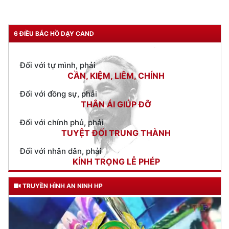
Phòng Tham mưu: Phối hợp trồng 1.000 cây ở rừng ngập mặn
xã Phù Long (Cát Bà)
(29/07/2022 09:16)
Phòng Cảnh sát môi trường: Tăng cường tập huấn nghiệp vụ,
pháp luật
(28/07/2022 17:00)