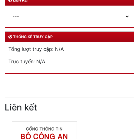
DỊCH VỤ CÔNG
Lĩnh vực quản lý vũ khí, vật liệu nổ, công cụ hỗ trợ
Đăng ký, quản lý cư trú