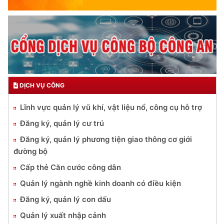
Đối với công việc, phải
TẬN TỤY
Đối với địch, phải
TRUYỀN HÌNH AN NINH HP
CƯƠNG QUYẾT, KHÔN KHÉO
Trích thư Chủ tịch Hồ Chí Minh
gửi Công an Khu XII,
ngày 11 tháng 3 năm 1948.