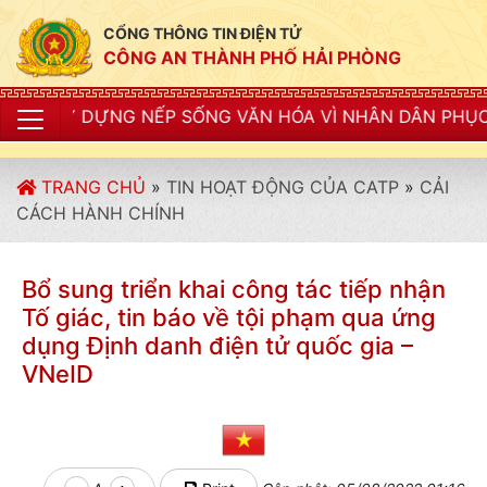
CỔNG THÔNG TIN ĐIỆN TỬ
CÔNG AN THÀNH PHỐ HẢI PHÒNG
G NẾP SỐNG VĂN HÓA VÌ NHÂN DÂN PHỤC VỤ"
TRANG CHỦ
»
TIN HOẠT ĐỘNG CỦA CATP
»
CẢI
CÁCH HÀNH CHÍNH
Bổ sung triển khai công tác tiếp nhận
Tố giác, tin báo về tội phạm qua ứng
dụng Định danh điện tử quốc gia –
VNeID